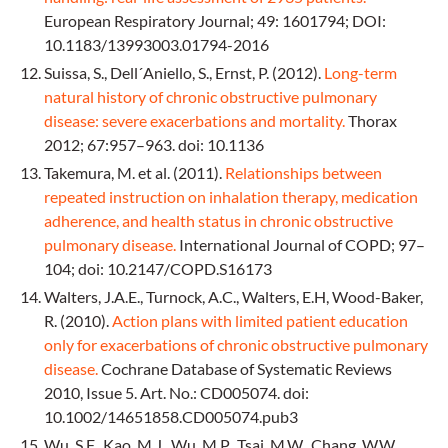
European Respiratory Journal; 49: 1601794; DOI:
10.1183/13993003.01794-2016
Suissa, S., Dell´Aniello, S., Ernst, P. (2012).
Long-term
natural history of chronic obstructive pulmonary
disease: severe exacerbations and mortality.
Thorax
2012; 67:957–963. doi: 10.1136
Takemura, M. et al. (2011).
Relationships between
repeated instruction on inhalation therapy, medication
adherence, and health status in chronic obstructive
pulmonary disease.
International Journal of COPD; 97–
104; doi: 10.2147/COPD.S16173
Walters, J.A.E., Turnock, A.C., Walters, E.H, Wood-Baker,
R. (2010).
Action plans with limited patient education
only for exacerbations of chronic obstructive pulmonary
disease.
Cochrane Database of Systematic Reviews
2010, Issue 5. Art. No.: CD005074. doi:
10.1002/14651858.CD005074.pub3
Wu, S.F., Kao, M.J., Wu, M.P., Tsai, M.W., Chang, W.W.