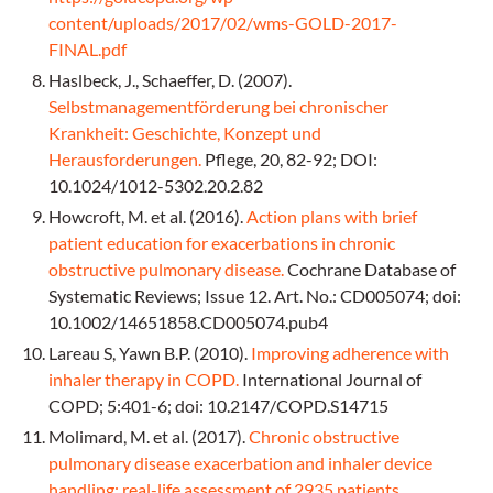
content/uploads/2017/02/wms-GOLD-2017-
FINAL.pdf
Haslbeck, J., Schaeffer, D. (2007).
Selbstmanagementförderung bei chronischer
Krankheit: Geschichte, Konzept und
Herausforderungen.
Pflege, 20, 82-92; DOI:
10.1024/1012-5302.20.2.82
Howcroft, M. et al. (2016).
Action plans with brief
patient education for exacerbations in chronic
obstructive pulmonary disease.
Cochrane Database of
Systematic Reviews; Issue 12. Art. No.: CD005074; doi:
10.1002/14651858.CD005074.pub4
Lareau S, Yawn B.P. (2010).
Improving adherence with
inhaler therapy in COPD.
International Journal of
COPD; 5:401-6; doi: 10.2147/COPD.S14715
Molimard, M. et al. (2017).
Chronic obstructive
pulmonary disease exacerbation and inhaler device
handling: real-life assessment of 2935 patients.