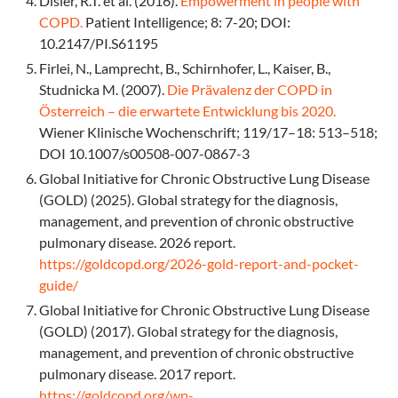
Disler, R.T. et al. (2016).
Empowerment in people with
COPD.
Patient Intelligence; 8: 7-20; DOI:
10.2147/PI.S61195
Firlei, N., Lamprecht, B., Schirnhofer, L., Kaiser, B.,
Studnicka M. (2007).
Die Prävalenz der COPD in
Österreich – die erwartete Entwicklung bis 2020.
Wiener Klinische Wochenschrift; 119/17–18: 513–518;
DOI 10.1007/s00508-007-0867-3
Global Initiative for Chronic Obstructive Lung Disease
(GOLD) (2025). Global strategy for the diagnosis,
management, and prevention of chronic obstructive
pulmonary disease. 2026 report.
https://goldcopd.org/2026-gold-report-and-pocket-
guide/
Global Initiative for Chronic Obstructive Lung Disease
(GOLD) (2017). Global strategy for the diagnosis,
management, and prevention of chronic obstructive
pulmonary disease. 2017 report.
https://goldcopd.org/wp-