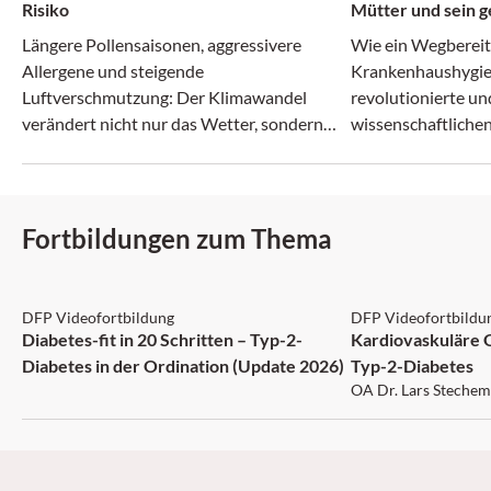
Risiko
Mütter und sein g
Irrenanstalt
Längere Pollensaisonen, aggressivere
Wie ein Wegberei
Allergene und steigende
Krankenhaushygie
Luftverschmutzung: Der Klimawandel
revolutionierte un
verändert nicht nur das Wetter, sondern
wissenschaftlichen
zunehmend auch das Allergie-Risiko.
zerbrach.
Fortbildungen zum Thema
DFP: 5 Punkte
DFP: 1 Punkt
DFP Videofortbildung
DFP Videofortbildu
Diabetes-fit in 20 Schritten – Typ-2-
Kardiovaskuläre 
Diabetes in der Ordination (Update 2026)
Typ-2-Diabetes
OA Dr. Lars Stechem