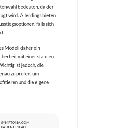
ntenwahl bedeuten, da der
ugt wird. Allerdings bieten
sstiegsoptionen, falls sich
rt.
ses Modell daher ein
cherheit mit einer stabilen
chtig ist jedoch, die
enau zu prüfen, um
rofitieren und die eigene
SYMPTOMA.COM
PATIENTENFALL