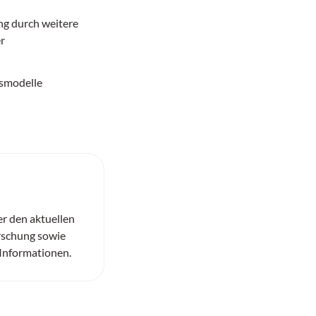
ng durch weitere
er
smodelle
er den aktuellen
rschung sowie
 Informationen.