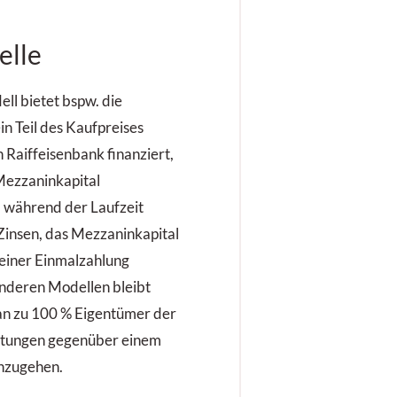
elle
ll bietet bspw. die
in Teil des Kaufpreises
 Raiffeisenbank finanziert,
 Mezzaninkapital
, während der Laufzeit
 Zinsen, das Mezzaninkapital
 einer Einmalzahlung
anderen Modellen bleibt
an zu 100 % Eigentümer der
htungen gegenüber einem
nzugehen.