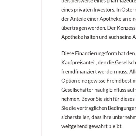
beispielsweise eines pharmazeut
eines privaten Investors. In Öste
der Anteile einer Apotheke an e
übertragen werden. Der Konzessi
Apotheke halten und auch seine A
Diese Finanzierungsform hat den V
Kaufpreisanteil, den die Gesellsc
fremdfinanziert werden muss. All
Option eine gewisse Fremdbestimm
Gesellschafter häufig Einfluss au
nehmen. Bevor Sie sich für dieses
Sie die vertraglichen Bedingunge
sicherstellen, dass Ihre unterneh
weitgehend gewahrt bleibt.