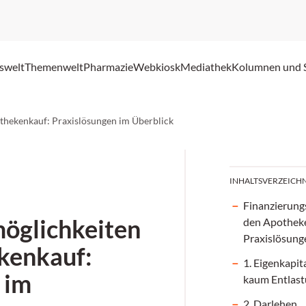
swelt
Themenwelt
Pharmazie
Webkiosk
Mediathek
Kolumnen und 
thekenkauf: Praxislösungen im Überblick
INHALTSVERZEICHN
Finanzierung
öglichkeiten
den Apothek
Praxislösung
kenkauf:
1. Eigenkapita
 im
kaum Entlas
2. Darlehen