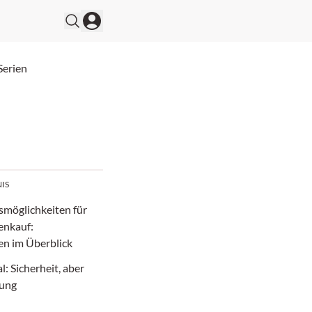
Serien
IS
smöglichkeiten für
enkauf:
en im Überblick
l: Sicherheit, aber
tung