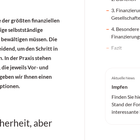
3. Finanzieru
Gesellschaft
 der größten finanziellen
4. Besondere
ige selbstständige
Finanzierung
bewältigen müssen. Die
Fazit
eidend, um den Schritt in
n. In der Praxis stehen
die jeweils Vor- und
 geben wir Ihnen einen
Aktuelle News
Optionen.
Impfen
Finden Sie hi
Stand der Fo
interessante
cherheit, aber