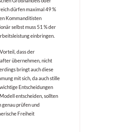
ischen Großhandels oder
rreich dürfen maximal 49 %
inen Kommanditisten
onär selbst muss 51 % der
rbeitsleistung einbringen.
orteil, dass der
hafter übernehmen, nicht
erdings bringt auch diese
ung mit sich, da auch stille
f wichtige Entscheidungen
 Modell entscheiden, sollten
n genau prüfen und
merische Freiheit