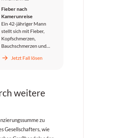
Fieber nach
Kamerunreise
Ein 42-jähriger Mann
stellt sich mit Fieber,
Kopfschmerzen,
Bauchschmerzen und
Erbrechen in der
Jetzt Fall lösen
Notaufnahme vor. Er wird
symptomatisch
behandelt und entlassen,
kehrt jedoch zwei Tage
rch weitere
später mit unstillbarem
Erbrechen,
Kopfschmerzen und
progredientem Fieber
zurück.
nanzierungssumme zu
es Gesellschafters, wie