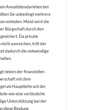
h, ein Annuitätendarlehen bei
ollten Sie unbedingt mehrere
en einholen. Meist wird die
er Bürgschaft durch den
esichert. Da private
nicht ausreichen, tritt der
tet dadurch die notwendige
halten.
t neben der finanziellen
nerschaft mit dem
gel als Hauptlieferant der
teile wie eine verlässliche
ige Unterstützung bei der
nn diese Bindung