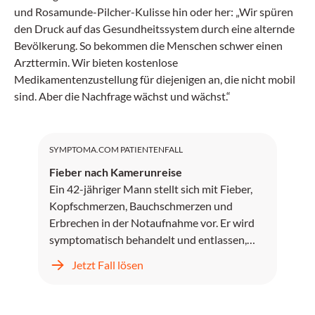
und Rosamunde-Pilcher-Kulisse hin oder her: „Wir spüren
den Druck auf das Gesundheitssystem durch eine alternde
Bevölkerung. So bekommen die Menschen schwer einen
Arzttermin. Wir bieten kostenlose
Medikamentenzustellung für diejenigen an, die nicht mobil
sind. Aber die Nachfrage wächst und wächst.“
SYMPTOMA.COM PATIENTENFALL
Fieber nach Kamerunreise
Ein 42-jähriger Mann stellt sich mit Fieber,
Kopfschmerzen, Bauchschmerzen und
Erbrechen in der Notaufnahme vor. Er wird
symptomatisch behandelt und entlassen,
kehrt jedoch zwei Tage später mit
Jetzt Fall lösen
unstillbarem Erbrechen, Kopfschmerzen und
progredientem Fieber zurück.