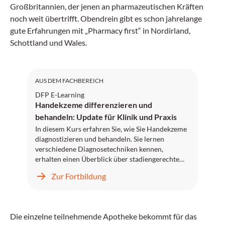
Großbritannien, der jenen an pharmazeutischen Kräften
noch weit übertrifft. Obendrein gibt es schon jahrelange
gute Erfahrungen mit „Pharmacy first“ in Nordirland,
Schottland und Wales.
DFP: 1 Punkt
AUS DEM FACHBEREICH
DFP E-Learning
Handekzeme differenzieren und
behandeln: Update für Klinik und Praxis
In diesem Kurs erfahren Sie, wie Sie Handekzeme
diagnostizieren und behandeln. Sie lernen
verschiedene Diagnosetechniken kennen,
erhalten einen Überblick über stadiengerechte
Therapieoptionen und erhalten Informationen zu
Zur Fortbildung
primären, sekundären und tertiären
Präventionsmaßnahmen.
Die einzelne teilnehmende Apotheke bekommt für das