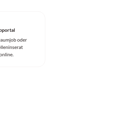
bportal
Traumjob oder
elleninserat
online.