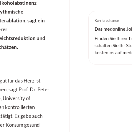
lkoholabstinenz
hythmische
rablation, sagt ein
Karrierechance
Das medonline Jo
erer
ichtsreduktion und
Finden Sie Ihren 
schalten Sie Ihr St
schätzen.
kostenlos auf med
ut für das Herz ist,
en, sagt Prof. Dr. Peter
, University of
n kontrollierten
tätigt. Es gebe auch
 der Konsum gesund