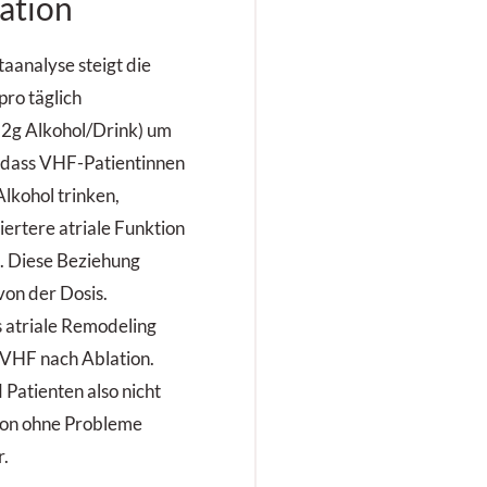
ation
aanalyse steigt die
ro täglich
2g Alkohol/Drink) um
 dass VHF-Patientinnen
Alkohol trinken,
ertere atriale Funktion
e. Diese Beziehung
von der Dosis.
s atriale Remodeling
 VHF nach Ablation.
Patienten also nicht
tion ohne Probleme
r.