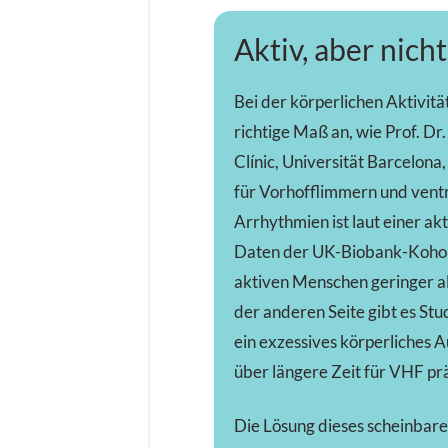
Aktiv, aber nicht
Bei der körperlichen Aktivit
richtige Maß an, wie Prof. Dr.
Clínic, Universität Barcelona,
für Vorhofflimmern und vent
Arrhythmien ist laut einer ak
Daten der UK-Biobank-Kohort
aktiven Menschen geringer als
der anderen Seite gibt es Stud
ein exzessives körperliches 
über längere Zeit für VHF pr
Die Lösung dieses scheinbar