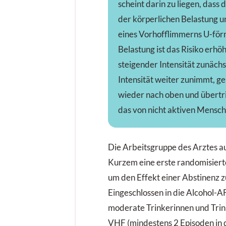
scheint darin zu liegen, dass
der körperlichen Belastung 
eines Vorhofflimmerns U-för
Belastung ist das Risiko erhö
steigender Intensität zunäch
Intensität weiter zunimmt, g
wieder nach oben und übertrif
das von nicht aktiven Mensch
Die Arbeitsgruppe des Arztes a
Kurzem eine erste randomisiert
um den Effekt einer Abstinenz z
Eingeschlossen in die Alcohol-
moderate Trinkerinnen und Tri
VHF (mindestens 2 Episoden in 