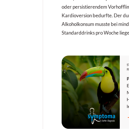
oder persistierendem Vorhoffli
Kardioversion bedurfte. Der dur
Alkoholkonsum musste bei mind
Standarddrinks pro Woche liege
P
P
E
M
H
l
O
e