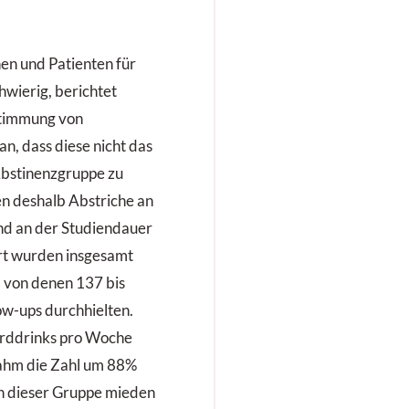
en und Patienten für
chwierig, berichtet
ustimmung von
n, dass diese nicht das
 Abstinenzgruppe zu
n deshalb Abstriche an
nd an der Studiendauer
rt wurden insgesamt
, von denen 137 bis
w-ups durchhielten.
darddrinks pro Woche
ahm die Zahl um 88%
n dieser Gruppe mieden