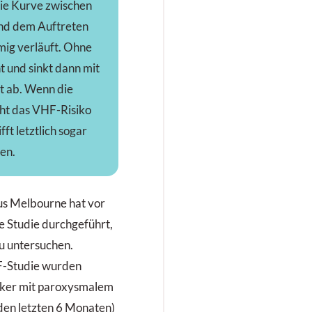
 die Kurve zwischen
und dem Auftreten
mig verläuft. Ohne
ht und sinkt dann mit
st ab. Wenn die
eht das VHF-Risiko
ft letztlich sogar
en.
us Melbourne hat vor
e Studie durchgeführt,
u untersuchen.
AF-Studie wurden
nker mit paroxysmalem
den letzten 6 Monaten)