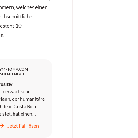
mmern, welches einer
chschnittliche
estens 10
n.
SYMPTOMA.COM
ATIENTENFALL
ositiv
in erwachsener
ann, der humanitäre
ilfe in Costa Rica
eistet, hat einen
hnmachtsanfall.
Jetzt Fall lösen
Außerdem besteht
ine Dysgeusie.