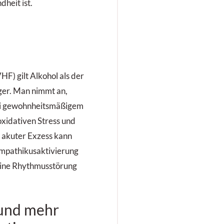
heit ist.
F) gilt Alkohol als der
ger. Man nimmt an,
 bei gewohnheitsmäßigem
oxidativen Stress und
n akuter Exzess kann
mpathikusaktivierung
eine Rhythmusstörung
 und mehr