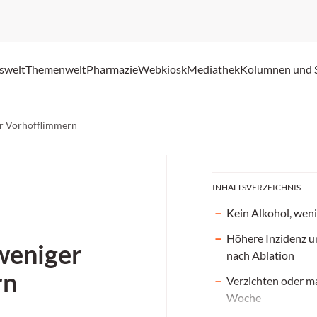
swelt
Themenwelt
Pharmazie
Webkiosk
Mediathek
Kolumnen und 
er Vorhofflimmern
INHALTSVERZEICHNIS
Kein Alkohol, wen
Höhere Inzidenz u
weniger
nach Ablation
rn
Verzichten oder m
Woche