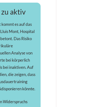
 zu aktiv
ät kommt es auf das
 Lluis Mont, Hospital
 betont. Das Risiko
rikuläre
tuellen Analyse von
e bei körperlich
 bei inaktiven. Auf
ien, die zeigen, dass
Ausdauertraining
ädisponieren könnte.
en Widerspruchs