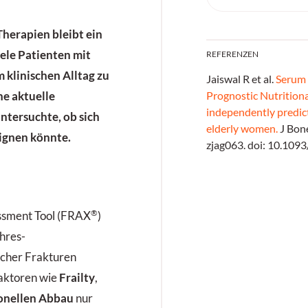
herapien bleibt ein
ele Patienten mit
REFERENZEN
 klinischen Alltag zu
Jaiswal R et al.
Serum 
Prognostic Nutritiona
ne aktuelle
independently predict 
tersuchte, ob sich
elderly women.
J Bone
ignen könnte.
zjag063. doi: 10.109
®
essment Tool (FRAX
)
ahres-
scher Frakturen
Faktoren wie
Frailty
,
onellen Abbau
nur