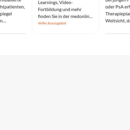
Learnings, Video-
chtpatienten,
oder PsA erf
Fortbildung und mehr
piegel
Therapiepla
finden Sie in der medonline
en
Weitsicht, d
Lernwelt.
Voller Auszugstext
t senken,
Antirheumat
chtanfälle
Schwangersc
ch ein
Orientierung
r schwere
Ampelsystem
gnisse haben.
nach Evidenz
oder Rot klas