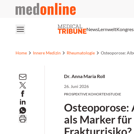
medonline
News
Lernwelt
Kongres
Home
Innere Medizin
Rheumatologie
Osteoporose: Albu
Dr. Anna Maria Roll
26. Juni 2026
PROSPEKTIVE KOHORTENSTUDIE
Osteoporose:
als Marker für
Frakturrisiko?