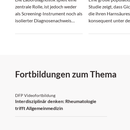
zentrale Rolle, ist jedoch weder
Studie zeigt, dass Gi
als Screening-Instrument noch als
die ihren Harnsäures
isolierter Diagnosenachweis
konsequent unter d
geeignet. Entzündungsmarker,
empfohlenen Zielwer
Autoantikörper und
nicht nur weniger Gi
organspezifische Parameter sind
erleiden, sondern au
stets im klinischen Kontext zu
geringeres Risiko fü
interpretieren.
kardiovaskuläre Erei
Fortbildungen zum Thema
DFP: 1 Punkt
DFP Videofortbildung
Interdisziplinär denken: Rheumatologie
trifft Allgemeinmedizin