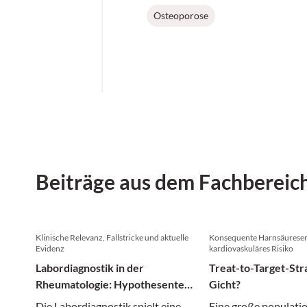
Osteoporose
Beiträge aus dem Fachbereic
Klinische Relevanz, Fallstricke und aktuelle
Konsequente Harnsäuresen
Evidenz
kardiovaskuläres Risiko
Labordiagnostik in der
Treat-to-Target-Str
Rheumatologie: Hypothesentest
Gicht?
statt Screening
Die Labordiagnostik spielt eine
Eine große populati