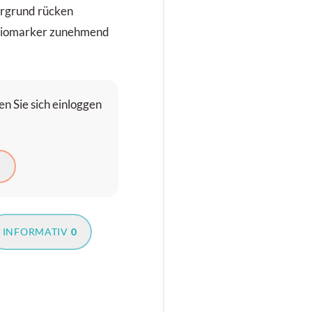
ergrund rücken
 Biomarker zunehmend
n Sie sich einloggen
N
INFORMATIV
0