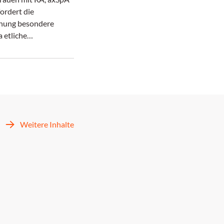
ordert die
nung besondere
a etliche
ika in der
haft Risiken bergen.
 bietet ein
, das Wirkstoffe je
lage in Grün, Gelb
sifiziert.
Weitere Inhalte