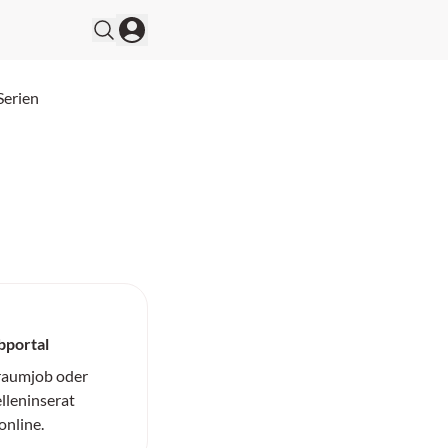
Serien
bportal
Traumjob oder
elleninserat
online.