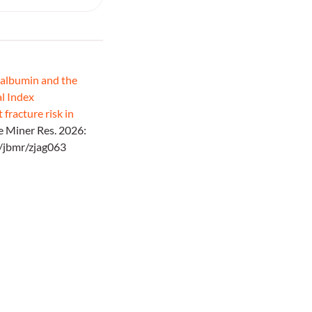
albumin and the
l Index
fracture risk in
 Miner Res. 2026:
3/jbmr/zjag063