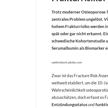
Trotz moderner Osteoporose-T
zentrales Problem ungelöst. Vi
hohem Frakturrisiko werden im
spät oder gar nicht erkannt. Ei
schwedische Kohortenstudie un
Serum­albumin als Biomarker e
saelim/stock.adobe.com
Zwar ist das Fracture Risk Ass
weltweit etabliert, um die 10-J
Wahrscheinlichkeit osteoporoti
abzuschätzen, doch erfasst es 
Entzündungsstatus
und
funkti