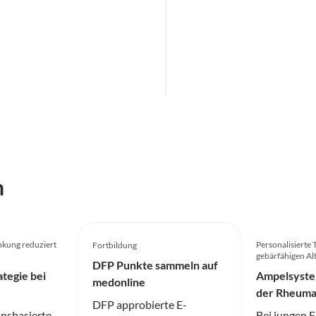
h
kung reduziert
Personalisierte 
Fortbildung
gebärfähigen Al
DFP Punkte sammeln auf
ategie bei
Ampelsyste
medonline
der Rheum
DFP approbierte E-
onsbasierte
Bei jungen 