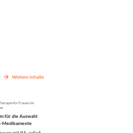
Weitere Inhalte
Therapie für Frauen im
ter
m für die Auswahl
a-Medikamente
Frauen mit RA, axSpA