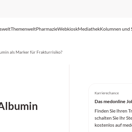
swelt
Themenwelt
Pharmazie
Webkiosk
Mediathek
Kolumnen und 
min als Marker für Frakturrisiko?
Karrierechance
Das medonline Jo
 Albumin
Finden Sie Ihren 
schalten Sie Ihr St
kostenlos auf med