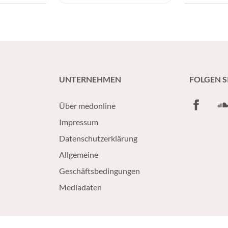
Behandlung 
 etablierten
im Vergleich
pischen
untersucht.
irurgie
re
ika zur
 zunehmend
UNTERNEHMEN
FOLGEN S
andlung
Facebook
So
Über medonline
Impressum
Datenschutzerklärung
Allgemeine
Geschäftsbedingungen
Mediadaten