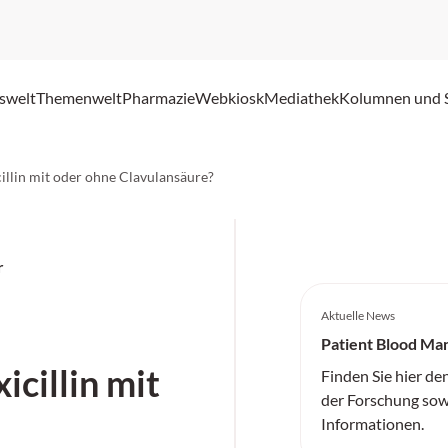
swelt
Themenwelt
Pharmazie
Webkiosk
Mediathek
Kolumnen und 
cillin mit oder ohne Clavulansäure?
r
Aktuelle News
Patient Blood M
icillin mit
Finden Sie hier de
der Forschung sow
Informationen.