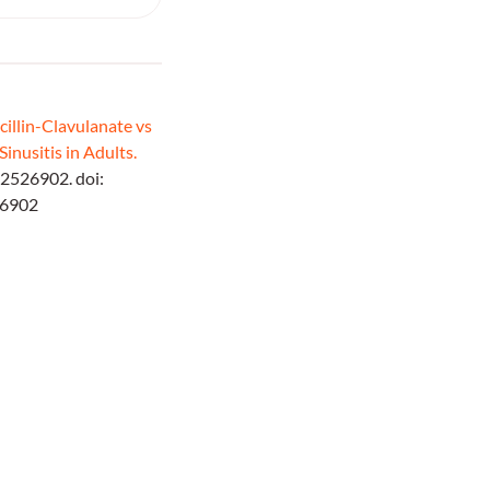
illin-Clavulanate vs
Sinusitis in Adults.
2526902. doi:
26902