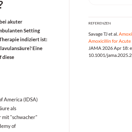
?
bei akuter
REFERENZEN
ambulanten Setting
Savage TJ et al.
Amoxic
herapie indiziert ist:
Amoxicillin for Acute 
JAMA 2026 Apr 18: e
Clavulansäure? Eine
10.1001/jama.2025.
f diese
 of America (IDSA)
äure als
ur mit "schwacher"
demy of