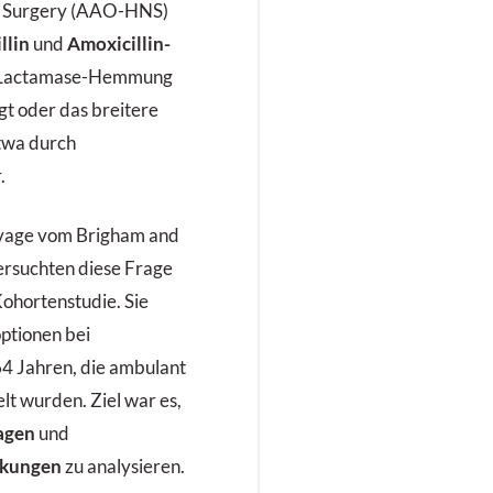
k Surgery (AAO-HNS)
llin
und
Amoxicillin-
β-Lactamase-Hemmung
ngt oder das breitere
twa durch
.
avage vom Brigham and
ersuchten diese Frage
Kohortenstudie. Sie
ptionen bei
4 Jahren, die ambulant
t wurden. Ziel war es,
agen
und
kungen
zu analysieren.