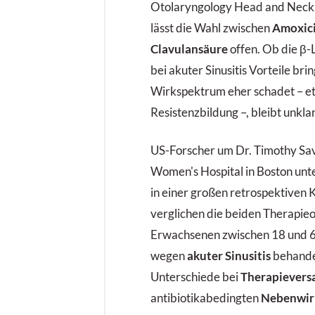
Otolaryngology Head and Nec
lässt die Wahl zwischen
Amoxici
Clavulansäure
offen. Ob die 
bei akuter Sinusitis Vorteile bri
Wirkspektrum eher schadet – e
Resistenzbildung –, bleibt unklar
US-Forscher um Dr. Timothy S
Women's Hospital in Boston unt
in einer großen retrospektiven 
verglichen die beiden Therapieo
Erwachsenen zwischen 18 und 6
wegen
akuter Sinusitis
behandel
Unterschiede bei
Therapievers
antibiotikabedingten
Nebenwir