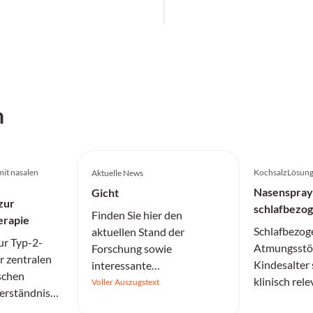
h
mit nasalen
KochsalzLösung 
Aktuelle News
Nasenspray
Gicht
zur
schlafbezo
Finden Sie hier den
erapie
Atmungsstö
Schlafbezog
aktuellen Stand der
ur Typ-2-
Atmungsstö
Forschung sowie
r zentralen
Kindesalter 
interessante
ischen
klinisch rel
Informationen.
Voller Auszugstext
Verständnis
Wirksamkeit
ndlegend