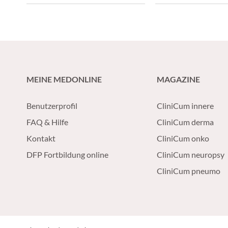
Überblick über die häufigsten
verändert. Neben der
Krankheitsbilder und deren
funktionell endosko
Behandlung.
Nasennebenhöhlench
stehen heute mehre
zielgerichtete Biolog
Verfügung, die eine
MEINE MEDONLINE
MAGAZINE
personalisierte Beh
ermöglichen.
Benutzerprofil
CliniCum innere
FAQ & Hilfe
CliniCum derma
Kontakt
CliniCum onko
DFP Fortbildung online
CliniCum neuropsy
CliniCum pneumo