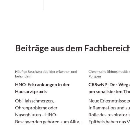
Beiträge aus dem Fachbereic
Häufige Beschwerdebilder erkennen und
Chronische Rhinosinusitis 
behandeln
Polypen
HNO-Erkrankungen in der
CRSwNP: Der Weg 
Hausarztpraxis
personalisierten Th
Ob Halsschmerzen,
Neue Erkenntnisse z
Ohrenprobleme oder
Inflammation und zu
Nasenbluten – HNO-
Rolle des respirator
Beschwerden gehören zum Alltag
Epithels haben das 
in der Hausarztpraxis - ein
der Erkrankung gru