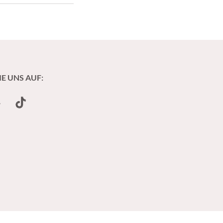
mit Kochsalzlösung
 zu Steroiden
IE UNS AUF:
undCloud
TikTok