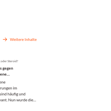
Weitere Inhalte
oder Steroid?
s gegen
gene
rungen bei Kindern
ene
rungen im
sind häufig und
evant. Nun wurde die
 einer intranasalen