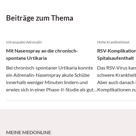
Beiträge zum Thema
Intranasales Adrenalin
Hohe Krankheitslast
Mit Nasenspray an die chronisch-
RSV-Komplikatio
spontane Urtikaria
Spitalsaufenthalt
Bei chronisch-spontaner Urtikaria konnte
Das RSV-Virus kan
ein Adrenalin-Nasenspray akute Schübe
schwere Krankheit
innerhalb weniger Minuten lindern und
Aber auch danach 
erwies sich in einer Phase-II-Studie als gut
Komplikationen zu 
verträglich.
zeigt.
MEINE MEDONLINE