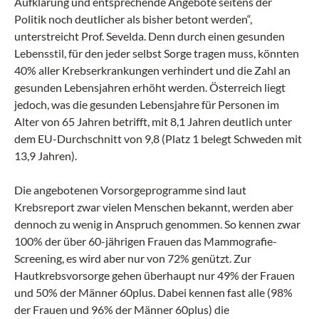
Aufklärung und entsprechende Angebote seitens der
pathophysiologischen Zusammenhänge und
skizziert die Behandlungsmöglichkeiten mit
Politik noch deutlicher als bisher betont werden“,
besonderer Berücksichtigung moderner
unterstreicht Prof. Sevelda. Denn durch einen gesunden
inkretinbasierter Therapien.
Lebensstil, für den jeder selbst Sorge tragen muss, könnten
40% aller Krebserkrankungen verhindert und die Zahl an
gesunden Lebensjahren erhöht werden. Österreich liegt
jedoch, was die gesunden Lebensjahre für Personen im
Alter von 65 Jahren betrifft, mit 8,1 Jahren deutlich unter
dem EU-Durchschnitt von 9,8 (Platz 1 belegt Schweden mit
13,9 Jahren).
Die angebotenen Vorsorgeprogramme sind laut
Krebsreport zwar vielen Menschen bekannt, werden aber
dennoch zu wenig in Anspruch genommen. So kennen zwar
100% der über 60-jährigen Frauen das Mammografie-
Screening, es wird aber nur von 72% genützt. Zur
Hautkrebsvorsorge gehen überhaupt nur 49% der Frauen
und 50% der Männer 60plus. Dabei kennen fast alle (98%
der Frauen und 96% der Männer 60plus) die