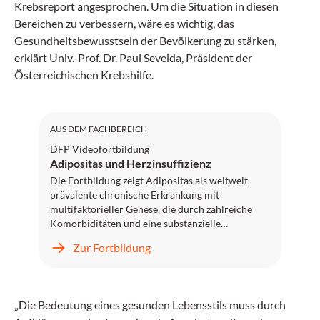
Krebsreport angesprochen. Um die Situation in diesen
Bereichen zu verbessern, wäre es wichtig, das
Gesundheitsbewusstsein der Bevölkerung zu stärken,
erklärt Univ.-Prof. Dr. Paul Sevelda, Präsident der
Österreichischen Krebshilfe.
DFP: 1 Punkt
AUS DEM FACHBEREICH
DFP Videofortbildung
Adipositas und Herzinsuffizienz
Die Fortbildung zeigt Adipositas als weltweit
prävalente chronische Erkrankung mit
multifaktorieller Genese, die durch zahlreiche
Komorbiditäten und eine substanzielle
Einschränkung der Lebenserwartung und der
Zur Fortbildung
Lebensqualität gekennzeichnet ist.
Herzinsuffizienz mit erhaltener Herzleistung
(HFpEF) ist die typische durch Adipositas
getriggerte Manifestation der Herzinsuffizienz.
„Die Bedeutung eines gesunden Lebensstils muss durch
Der Kurs gibt einen Überblick über die