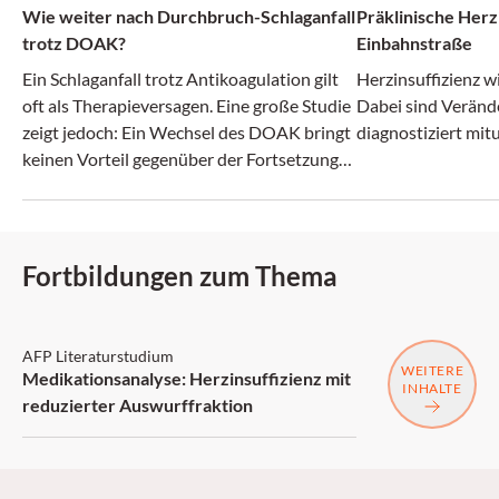
Wie weiter nach Durchbruch-Schlaganfall
Präklinische Herzi
trotz DOAK?
Einbahnstraße
Ein Schlaganfall trotz Antikoagulation gilt
Herzinsuffizienz wi
oft als Therapieversagen. Eine große Studie
Dabei sind Veränd
zeigt jedoch: Ein Wechsel des DOAK bringt
diagnostiziert mit
keinen Vorteil gegenüber der Fortsetzung
der bisherigen Therapie.
Fortbildungen zum Thema
AFP: 2 Punkte
AFP Literaturstudium
WEITERE
Medikationsanalyse: Herzinsuffizienz mit
INHALTE
reduzierter Auswurffraktion