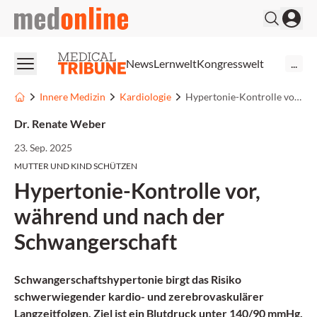
medonline
News
Lernwelt
Kongresswelt
...
Innere Medizin
Kardiologie
Hypertonie-Kontrolle vor, während und nach der Schwangerschaft
Dr. Renate Weber
23. Sep. 2025
MUTTER UND KIND SCHÜTZEN
Hypertonie-Kontrolle vor,
während und nach der
Schwangerschaft
Schwangerschaftshypertonie birgt das Risiko
schwerwiegender kardio- und zerebrovaskulärer
Langzeitfolgen. Ziel ist ein Blutdruck unter 140/90 mmHg.