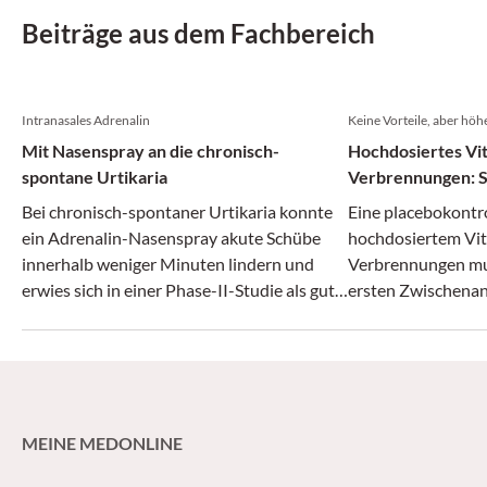
Beiträge aus dem Fachbereich
Intranasales Adrenalin
Keine Vorteile, aber höh
Mit Nasenspray an die chronisch-
Hochdosiertes Vit
spontane Urtikaria
Verbrennungen: S
Bei chronisch-spontaner Urtikaria konnte
Eine placebokontro
ein Adrenalin-Nasenspray akute Schübe
hochdosiertem Vit
innerhalb weniger Minuten lindern und
Verbrennungen mus
erwies sich in einer Phase-II-Studie als gut
ersten Zwischena
verträglich.
werden.
MEINE MEDONLINE