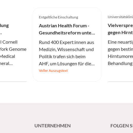
Universitätskli
Entgeltliche Einschaltung
lung
Vielverspr
Austrian Health Forum -
gegen Hirn
Gesundheitsreform unter
Druck
l Cornell
Eine neuarti
Rund 400 Expert:innen aus
 York Genome
gegen besti
Medizin, Wissenschaft und
 Medical
Hirntumoren
Politik trafen sich beim
neral
Behandlung 
AHF, um Lösungen für die
Einblicke in
und Patient
drängenden
Voller Auszugstext
essiver IDH-
verbessern.
Herausforderungen im
Gesundheitswesen zu
erarbeiten.
UNTERNEHMEN
FOLGEN S