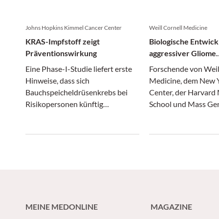
Johns Hopkins Kimmel Cancer Center
Weill Cornell Medicine
KRAS-Impfstoff zeigt
Biologische Entwick
Präventionswirkung
aggressiver Gliome
entschlüsselt
Eine Phase-I-Studie liefert erste
Forschende von Weil
Hinweise, dass sich
Medicine, dem New
Bauchspeicheldrüsenkrebs bei
Center, der Harvard
Risikopersonen künftig
School und Mass Ge
vorbeugen lassen könnte.
Brigham haben neue 
die Entstehung aggr
Gliome gewonnen.
MEINE MEDONLINE
MAGAZINE