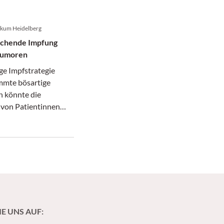
nikum Heidelberg
echende Impfung
tumoren
ge Impfstrategie
mmte bösartige
 könnte die
von Patientinnen
en grundlegend
IE UNS AUF: