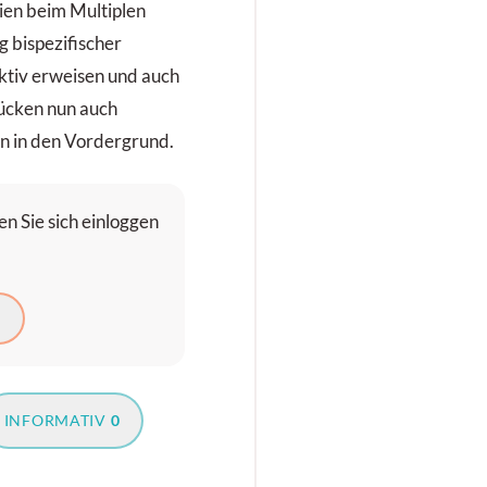
ien beim Multiplen
bispezifischer
fektiv erweisen und auch
ücken nun auch
 in den Vordergrund.
n Sie sich einloggen
N
INFORMATIV
0