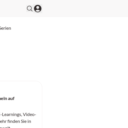
Serien
eln auf
-Learnings, Video-
hr finden Sie in
nwelt.