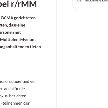
 bei r/rMM
en BCMA gerichteten
fen, dass eine
ersonen mit
en Multiplem Myelom
langanhaltenden tiefen
issionsdauer und vor
en auch für die
okus, berichten
 -teilnehmer der