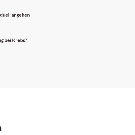
duell angehen
g bei Krebs?
h