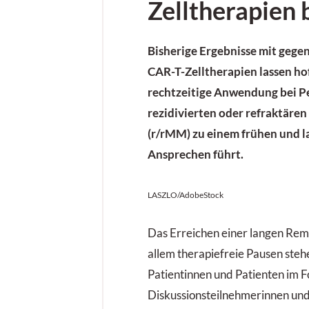
Zelltherapien
Bisherige Ergebnisse mit geg
CAR-T-Zell
therapien lassen hof
rechtzeitige Anwendung bei P
rezidivierten oder refraktär
(r/rMM) zu einem frühen und 
Ansprechen führt.
LASZLO/AdobeStock
Das Erreichen einer langen Rem
allem therapiefreie Pausen steh
Patientinnen und Patienten im F
Diskussionsteilnehmerinnen und