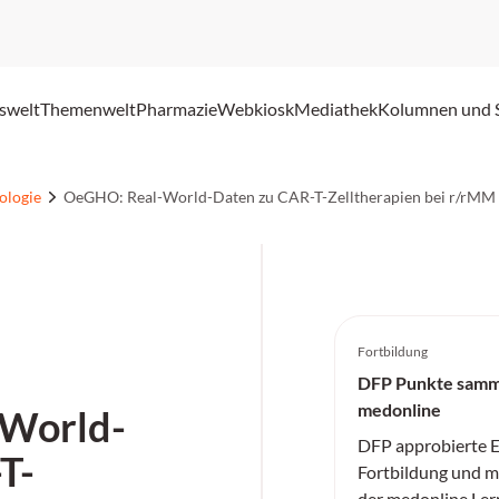
swelt
Themenwelt
Pharmazie
Webkiosk
Mediathek
Kolumnen und 
ologie
OeGHO: Real-World-Daten zu CAR-T-Zelltherapien bei r/rMM
Fortbildung
DFP Punkte samm
medonline
World-
DFP approbierte E
T-
Fortbildung und me
der medonline Ler