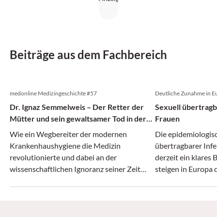
Beiträge aus dem Fachbereich
medonline Medizingeschichte #57
Deutliche Zunahme in E
Dr. Ignaz Semmelweis – Der Retter der
Sexuell übertragb
Mütter und sein gewaltsamer Tod in der
Frauen
Irrenanstalt
Wie ein Wegbereiter der modernen
Die epidemiologis
Krankenhaushygiene die Medizin
übertragbarer Infe
revolutionierte und dabei an der
derzeit ein klares 
wissenschaftlichen Ignoranz seiner Zeit
steigen in Europa 
zerbrach.
Frauen.. Syphilisf
einer Dekade um 
sogar um über 200
mit Chlamydia tra