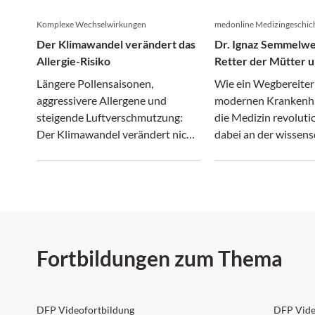
Komplexe Wechselwirkungen
medonline Medizingeschic
Der Klimawandel verändert das
Dr. Ignaz Semmelwe
Allergie-Risiko
Retter der Mütter u
gewaltsamer Tod in 
Längere Pollensaisonen,
Wie ein Wegbereiter
Irrenanstalt
aggressivere Allergene und
modernen Krankenh
steigende Luftverschmutzung:
die Medizin revoluti
Der Klimawandel verändert nicht
dabei an der wissens
nur das Wetter, sondern
Ignoranz seiner Zeit 
zunehmend auch das Allergie-
Risiko.
Fortbildungen zum Thema
DFP: 5 Punkte
DFP:
DFP Videofortbildung
DFP Vide