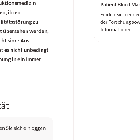
duktionsmedizin
Patient Blood M
en, ihren
Finden Sie hier de
litätsstörung zu
der Forschung sow
Informationen.
cht übersehen werden,
ht sind: Aus
ist es nicht unbedingt
anung in ein immer
tät
n Sie sich einloggen