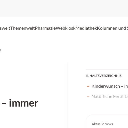
swelt
Themenwelt
Pharmazie
Webkiosk
Mediathek
Kolumnen und 
?
INHALTSVERZEICHNIS
Kinderwunsch – im
Natürliche Fertilit
 – immer
Aktuelle News