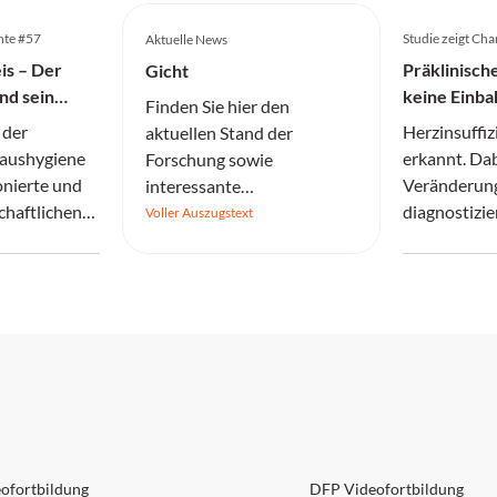
hte #57
Studie zeigt Ch
Aktuelle News
is – Der
Präklinische
Gicht
nd sein
keine Einb
Finden Sie hier den
der
 der
Herzinsuffiz
aktuellen Stand der
aushygiene
erkannt. Dab
Forschung sowie
onierte und
Veränderung
interessante
chaftlichen
diagnostizie
Informationen.
Voller Auszugstext
zerbrach.
reversibel.
 1 Punkt
DFP: 1 Punkt
ofortbildung
DFP Videofortbildung