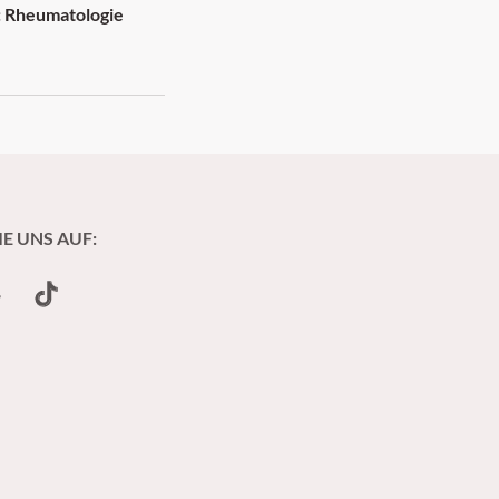
n: Rheumatologie
IE UNS AUF:
undCloud
TikTok