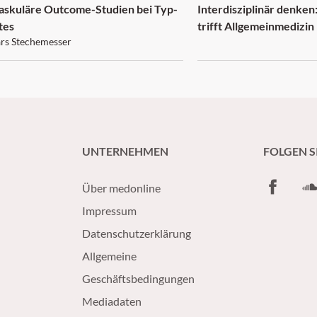
askuläre Outcome-Studien bei Typ-
Interdisziplinär denke
tes
trifft Allgemeinmedizin
ars Stechemesser
UNTERNEHMEN
FOLGEN S
Facebook
So
Über medonline
Impressum
Datenschutzerklärung
Allgemeine
Geschäftsbedingungen
Mediadaten