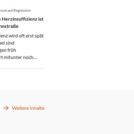
ancen auf Regression
 Herzinsuffizienz ist
ahnstraße
ienz wird oft erst spät
ei sind
en früh
rt mitunter noch
Weitere Inhalte