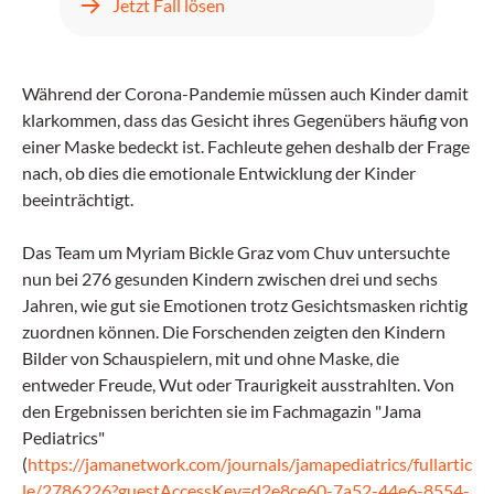
Jetzt Fall lösen
Während der Corona-Pandemie müssen auch Kinder damit
klarkommen, dass das Gesicht ihres Gegenübers häufig von
einer Maske bedeckt ist. Fachleute gehen deshalb der Frage
nach, ob dies die emotionale Entwicklung der Kinder
beeinträchtigt.
Das Team um Myriam Bickle Graz vom Chuv untersuchte
nun bei 276 gesunden Kindern zwischen drei und sechs
Jahren, wie gut sie Emotionen trotz Gesichtsmasken richtig
zuordnen können. Die Forschenden zeigten den Kindern
Bilder von Schauspielern, mit und ohne Maske, die
entweder Freude, Wut oder Traurigkeit ausstrahlten. Von
den Ergebnissen berichten sie im Fachmagazin "Jama
Pediatrics"
(
https://jamanetwork.com/journals/jamapediatrics/fullartic
le/2786226?guestAccessKey=d2e8ce60-7a52-44e6-8554-