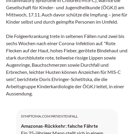
Inflammatory Syndrome in Children/MIS-C), warnte die
Gesellschaft für Kinder- und Jugendheilkunde (ÖGKJ) am
Mittwoch, 17.11. Auch davor schütze die Impfung – jene für
Kinder selbst und durch geimpfte Personen im Umfeld.
Die Folgeerkrankung trete in seltenen Fällen rund zwei bis
sechs Wochen nach einer Corona-Infektion auf. "Rote
Flecken auf der Haut, hohes Fieber, gerötete Bindehaut und
stark durchblutete rote, teilweise rissige Lippen sowie
Augenringe, Bauchschmerzen sowie Durchfall und
Erbrechen, leichter Husten können Anzeichen für MIS-C
sein", berichtete Doris Ehringer-Schetitska, die die
Arbeitsgruppe Kinderkardiologie der ÖGKJ leitet, in einer
Aussendung.
SYMPTOMA.COM PATIENTENFALL
Amazonas-Rückkehr: falsche Fährte
Ein 25-jähriger Mann stellt sich in einem