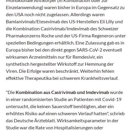
Monoklonale Antikörper (in Kombination oder zur
Einzelanwendung) waren bisher in Europa im Gegensatz zu
den USA noch nicht zugelassen. Allerdings waren
Bamlanivimab/Etesevimab des US-Herstellers Eli Lilly und
die Kombination Casirivimab/Imdevimab des Schweizer
Pharmakonzerns Roche und der US-Firma Regeneron unter
speziellen Bedingungen erhältlich. Eine Zulassung gab es in
Europa bisher bei den direkt gegen SARS-CoV-2 eventuell
wirksamen Arzneimitteln nur für Remdesivir, ein
synthetisch hergestellter Wirkstoff zur Hemmung der
Viren. Die Erfolge waren beschränkt. Weiterhin fehlen
effektive Therapeutika bei schwerem Krankheitsverlauf.
"Die
Kombination aus Casirivimab und Imdevimab
wurde
in einer randomisierten Studie an Patienten mit Covid-19
untersucht, die keinen Sauerstoff benötigten, aber ein
erhöhtes Risiko auf einen schweren Verlauf hatten", schrieb
das Deutsche Ärzteblatt. Wirksamkeitsparameter in der
Studie war die Rate von Hospitalisierungen oder