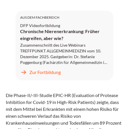
DFP: 2 Punkte
AUS DEM FACHBEREICH
DFP Videofortbildung
Chronische Nierenerkrankung: Früher
eingreifen, aber wie?
Zusammenschnitt des Live Webinars
TREFFPUNKT ALLGEMEINMEDIZIN vom 10.
Dezember 2025. Gastgeberin: Dr. Stefanie
Poggenburg (Fachärztin für Allgemeinmedizin in
Hart bei Graz; Leiterin des ÖGAM-Referats
Zur Fortbildung
Wissenstransfer), Gesprächspartner:innen: Dr.
Birgit Mallinger-Taferner (Fachärztin für Innere
Medizin; Ärztin für Allgemeinmedizin in
Klagenfurt) und Dr. Marcus Säemann (Facharzt
Die Phase-II/-III-Studie EPIC-HR (Evaluation of Protease
für Innere Medizin mit Fokus Stoffwechsel- und
Inhibition for Covid-19 in High-Risk Patients) zeigte, dass
Nierenerkrankungen)
mit dem Mittel bei Erkrankten mit einem hohen Risiko für
einen schweren Verlauf das Risiko von
Krankenhauseinweisungen und Todesfällen um 89 Prozent