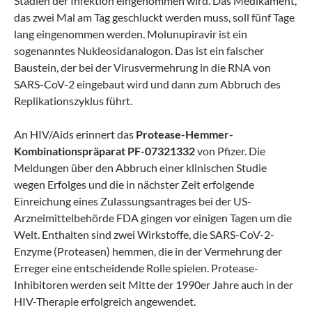
Stadien der Infektion eingenommen wird. Das Medikament,
das zwei Mal am Tag geschluckt werden muss, soll fünf Tage
lang eingenommen werden. Molunupiravir ist ein
sogenanntes Nukleosidanalogon. Das ist ein falscher
Baustein, der bei der Virusvermehrung in die RNA von
SARS-CoV-2 eingebaut wird und dann zum Abbruch des
Replikationszyklus führt.
An HIV/Aids erinnert das
Protease-Hemmer-
Kombinationspräparat PF-07321332
von Pfizer. Die
Meldungen über den Abbruch einer klinischen Studie
wegen Erfolges und die in nächster Zeit erfolgende
Einreichung eines Zulassungsantrages bei der US-
Arzneimittelbehörde FDA gingen vor einigen Tagen um die
Welt. Enthalten sind zwei Wirkstoffe, die SARS-CoV-2-
Enzyme (Proteasen) hemmen, die in der Vermehrung der
Erreger eine entscheidende Rolle spielen. Protease-
Inhibitoren werden seit Mitte der 1990er Jahre auch in der
HIV-Therapie erfolgreich angewendet.