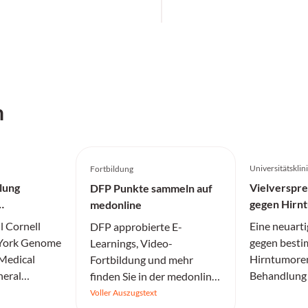
h
Universitätskli
Fortbildung
lung
Vielverspr
DFP Punkte sammeln auf
gegen Hirn
medonline
l Cornell
Eine neuarti
DFP approbierte E-
 York Genome
gegen besti
Learnings, Video-
 Medical
Hirntumoren
Fortbildung und mehr
neral
Behandlung 
finden Sie in der medonline
Einblicke in
und Patient
Lernwelt.
Voller Auszugstext