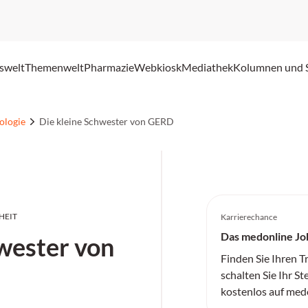
swelt
Themenwelt
Pharmazie
Webkiosk
Mediathek
Kolumnen und 
ologie
Die kleine Schwester von GERD
HEIT
Karrierechance
Das medonline Jo
wester von
Finden Sie Ihren 
schalten Sie Ihr St
kostenlos auf med