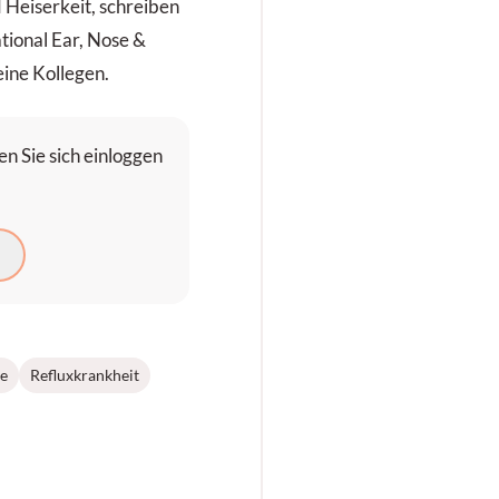
Heiserkeit, schreiben
tional Ear, Nose &
eine Kollegen.
n Sie sich einloggen
N
e
Refluxkrankheit