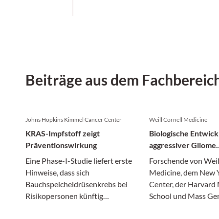
Beiträge aus dem Fachbereic
Johns Hopkins Kimmel Cancer Center
Weill Cornell Medicine
KRAS-Impfstoff zeigt
Biologische Entwick
Präventionswirkung
aggressiver Gliome
entschlüsselt
Eine Phase-I-Studie liefert erste
Forschende von Weil
Hinweise, dass sich
Medicine, dem New
Bauchspeicheldrüsenkrebs bei
Center, der Harvard
Risikopersonen künftig
School und Mass Ge
vorbeugen lassen könnte.
Brigham haben neue 