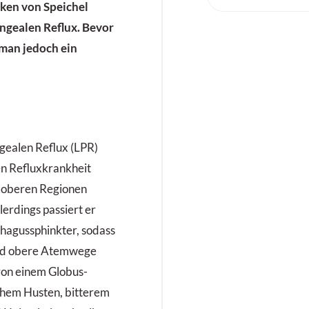
ken von Speichel
yngealen Reflux. Bevor
 man jedoch ein
gealen Reflux (LPR)
en Refluxkrankheit
e oberen Regionen
lerdings passiert er
hagussphinkter, sodass
nd obere Atemwege
von einem Globus-
chem Husten, bitterem