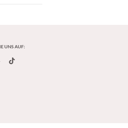
IE UNS AUF:
undCloud
TikTok