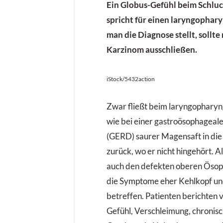
Ein Globus-Gefühl beim Schluc
spricht für einen laryngophar
man die Diagnose stellt, sollte
Karzinom ausschließen.
iStock/5432action
Zwar fließt beim laryngopharyn
wie bei einer gastroösophageal
(GERD) saurer Magensaft in di
zurück, wo er nicht hingehört. Al
auch den defekten oberen Ösop
die Symptome eher Kehlkopf u
betreffen. Patienten berichten 
Gefühl, Verschleimung, chronis