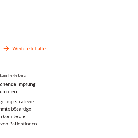
Weitere Inhalte
nikum Heidelberg
echende Impfung
tumoren
ge Impfstrategie
mmte bösartige
 könnte die
von Patientinnen
en grundlegend