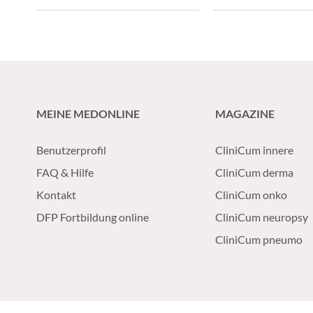
die Entstehung aggr
Gliome gewonnen.
MEINE MEDONLINE
MAGAZINE
Benutzerprofil
CliniCum innere
FAQ & Hilfe
CliniCum derma
Kontakt
CliniCum onko
DFP Fortbildung online
CliniCum neuropsy
CliniCum pneumo