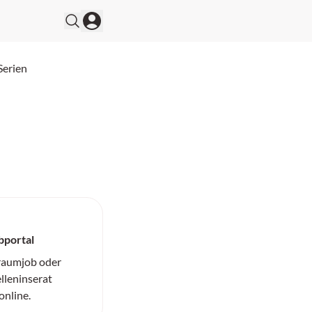
Serien
bportal
Traumjob oder
elleninserat
online.