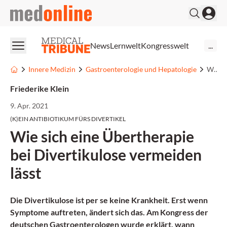
medonline
News
Lernwelt
Kongresswelt
...
Innere Medizin
Gastroenterologie und Hepatologie
Wie sich eine Übertherapie bei Divertikulose vermeiden lässt
Friederike Klein
9. Apr. 2021
(K)EIN ANTIBIOTIKUM FÜRS DIVERTIKEL
Wie sich eine Übertherapie
bei Divertikulose vermeiden
lässt
Die Divertikulose ist per se keine Krankheit. Erst wenn
Symptome auftreten, ändert sich das. Am Kongress der
deutschen Gastroenterologen wurde erklärt, wann