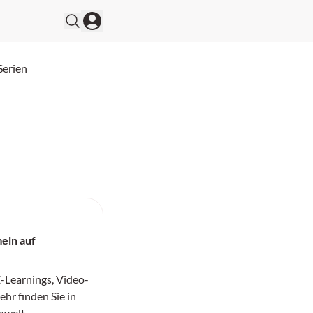
Serien
eln auf
-Learnings, Video-
hr finden Sie in
nwelt.