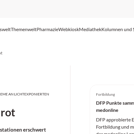
swelt
Themenwelt
Pharmazie
Webkiosk
Mediathek
Kolumnen und 
ot
EME AN LICHTEXPONIERTEN
Fortbildung
DFP Punkte samm
 rot
medonline
DFP approbierte E
Fortbildung und me
estationen erschwert
der medonline Ler