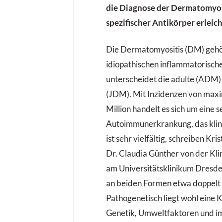
die Diagnose der Dermatomyos
spezifischer Antikörper erleich
Die Dermatomyositis (DM) gehö
idiopathischen inflammatorisc
unterscheidet die adulte (ADM)
(JDM). Mit Inzidenzen von maxi
Million handelt es sich um eine s
Autoimmunerkrankung, das klini
ist sehr vielfältig, schreiben Kri
Dr. Claudia Günther von der Kli
am Universitätsklinikum Dresd
an beiden Formen etwa doppelt 
Pathogenetisch liegt wohl eine 
Genetik, Umweltfaktoren und 