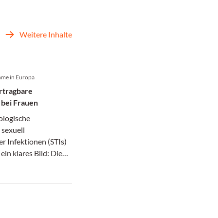
Weitere Inhalte
hme in Europa
rtragbare
 bei Frauen
ologische
 sexuell
r Infektionen (STIs)
 ein klares Bild: Die
teigen in Europa
– auch bei Frauen..
e nahmen innerhalb
e um etwa 50% zu,
ogar um über 200%,