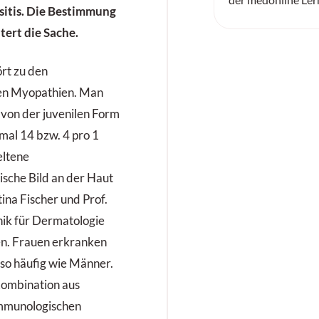
itis. Die Bestimmung
tert die Sache.
rt zu den
hen Myopathien. Man
 von der juvenilen Form
mal 14 bzw. 4 pro 1
eltene
sche Bild an der Haut
stina Fischer und Prof.
nik für Dermatologie
en. Frauen erkranken
so häufig wie Männer.
Kombination aus
immunologischen