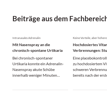
Beiträge aus dem Fachbereic
Intranasales Adrenalin
Keine Vorteile, aber höhere
Mit Nasenspray an die
Hochdosiertes Vitam
chronisch-spontane Urtikaria
Verbrennungen: Stu
abgebrochen
Bei chronisch-spontaner
Eine placebokontroll
Urtikaria konnte ein Adrenalin-
zu hochdosiertem Vi
Nasenspray akute Schübe
schweren Verbrennu
innerhalb weniger Minuten
bereits nach der ers
lindern und erwies sich in einer
Zwischenanalyse ab
Phase-II-Studie als gut
werden.
verträglich.