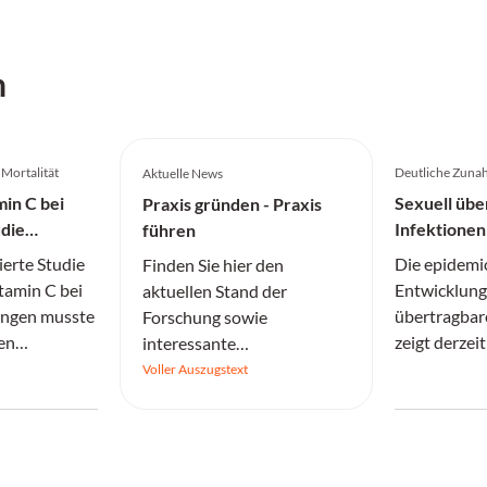
h
 Mortalität
Deutliche Zuna
Aktuelle News
in C bei
Sexuell übe
Praxis gründen - Praxis
die
Infektionen
führen
ierte Studie
Die epidemi
Finden Sie hier den
tamin C bei
Entwicklung
aktuellen Stand der
ngen musste
übertragbare
Forschung sowie
ten
zeigt derzeit
interessante
gebrochen
Fallzahlen s
Informationen.
Voller Auszugstext
deutlich an 
Syphilisfäll
einer Dekad
Gonorrhoe s