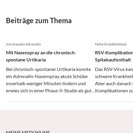
Beiträge zum Thema
Intranasales Adrenalin
Hohe Krankheitslast
Mit Nasenspray an die chronisch-
RSV-Komplikatio
spontane Urtikaria
Spitalsaufenthalt
Bei chronisch-spontaner Urtikaria konnte
Das RSV-Virus kan
ein Adrenalin-Nasenspray akute Schübe
schwere Krankheit
innerhalb weniger Minuten lindern und
Aber auch danach 
erwies sich in einer Phase-II-Studie als gut
Komplikationen zu 
verträglich.
zeigt.
MEINE MEDONLINE