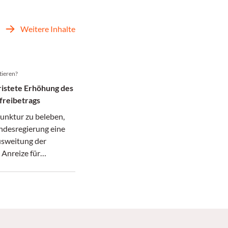
Weitere Inhalte
tieren?
fristete Erhöhung des
sfreibetrags
unktur zu beleben,
undesregierung eine
usweitung der
 Anreize für
sinvestitionen.