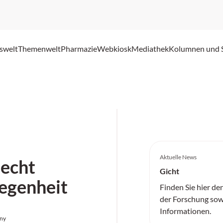
swelt
Themenwelt
Pharmazie
Webkiosk
Mediathek
Kolumnen und 
Aktuelle News
 echt
Gicht
egenheit
Finden Sie hier de
der Forschung sow
Informationen.
any