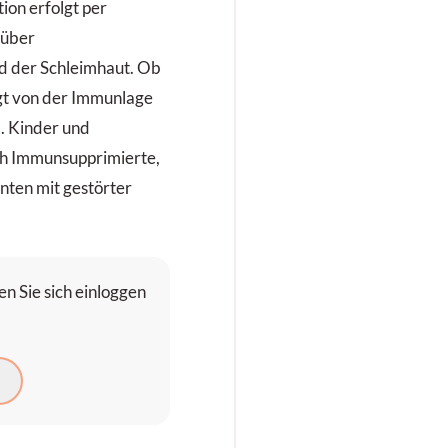
ion erfolgt per
 über
d der Schleimhaut. Ob
ngt von der Immunlage
. Kinder und
ch Immunsupprimierte,
nten mit gestörter
n Sie sich einloggen
N