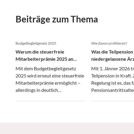
Beiträge zum Thema
Budgetbegleitgesetz 2025
Wie davon profitieren?
Warum die steuerfreie
Was die Teilpension
Mitarbeiterprämie 2025 an
niedergelassene Är
Attraktivität verliert
Mit dem Budgetbegleitgesetz
Mit 1. Jänner 2026 tr
2025 wird erneut eine steuerfreie
Teilpension in Kraft. 
Mitarbeiterprämie ermöglicht –
Regelung ist es, das 
allerdings in deutlich
Pensionsantrittsalt
eingeschränkter Form.
und die Beschäftigu
älterer Arbeitnehme