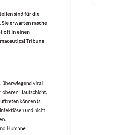
llen sind für die
 Sie erwarten rasche
t oft in einen
rmaceutical Tribune
, überwiegend viral
r oberen Hautschicht,
uftreten können (s.
 infektiösen und nicht
en.
sind Humane