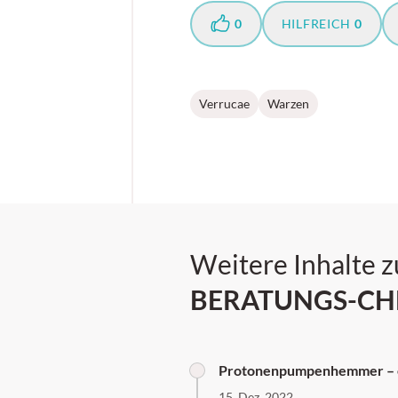
0
HILFREICH
0
Verrucae
Warzen
Weitere Inhalte z
BERATUNGS-CH
Protonenpumpenhemmer – ei
15. Dez. 2022