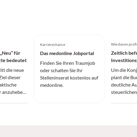
Wie davon profi
Karrierechance
 „Neu“ für
Zeitlich be
Das medonline Jobportal
zte bedeutet
Investition
Finden Sie Ihren Traumjob
itt die neue
Um die Konj
oder schalten Sie Ihr
Ziel dieser
plant die B
Stelleninserat kostenlos auf
faktische
deutliche A
medonline.
er anzuheben
steuerlichen
ngsquote
Unternehmen
r zu erhöhen.