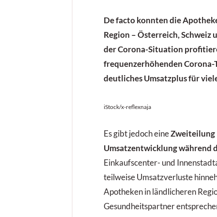
De facto konnten die Apothek
Region – Österreich, Schweiz 
der Corona-Situation profitier
frequenzerhöhenden Corona-Te
deutliches Umsatzplus für vie
iStock/x-reflexnaja
Es gibt jedoch eine
Zweiteilung 
Umsatzentwicklung während d
Einkaufscenter- und Innenstad
teilweise Umsatzverluste hinn
Apotheken in ländlicheren Regio
Gesundheitspartner entsprech