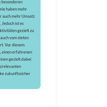
ie besonderen
mie haben mehr
r auch mehr Umsatz
 Jedoch ist es
tivitäten gezielt zu
 auch vom steten
rt. Vor diesem
h, einen erfahrenen
einen gezielt dabei
tzrelevanten
ke zukunftssicher