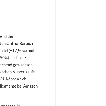
rend der
den Online-Bereich
Handel (+17,90%) und
0%) sind in der
echend gewachsen.
chischen Nutzer kauft
33% können sich
edikamente bei Amazon