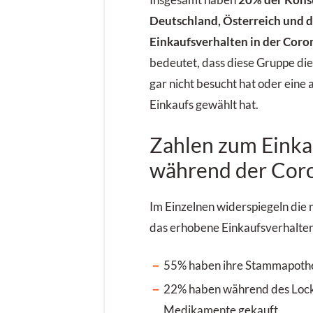
Insgesamt haben
20% der Kons
Deutschland, Österreich und d
Einkaufsverhalten in der Coro
bedeutet, dass diese Gruppe d
gar nicht besucht hat oder eine
Einkaufs gewählt hat.
Zahlen zum Einka
während der Cor
Im Einzelnen widerspiegeln die
das erhobene Einkaufsverhalten
55% haben ihre Stammapothe
22% haben während des Loc
Medikamente gekauft