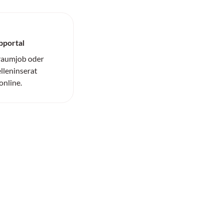
bportal
Traumjob oder
elleninserat
online.