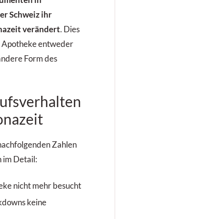
umenten in
er Schweiz ihr
nazeit verändert
. Dies
ie Apotheke entweder
 andere Form des
ufsverhalten
onazeit
 nachfolgenden Zahlen
 im Detail:
ke nicht mehr besucht
kdowns keine