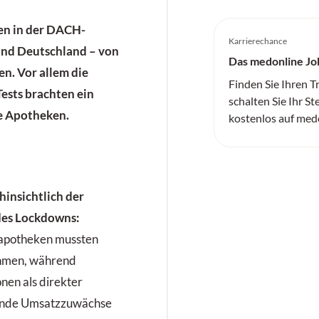
en in der DACH-
Karrierechance
und Deutschland – von
Das medonline Jo
en. Vor allem die
Finden Sie Ihren 
sts brachten ein
schalten Sie Ihr St
le Apotheken.
kostenlos auf med
hinsichtlich der
es Lockdowns:
tapotheken mussten
ehmen, während
nen als direkter
ende Umsatzzuwächse