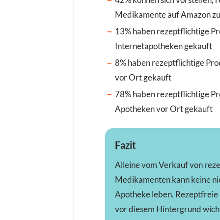
42% können sich vorstellen, r
Medikamente auf Amazon zu 
13% haben rezeptflichtige Pr
Internetapotheken gekauft
8% haben rezeptflichtige Pro
vor Ort gekauft
78% haben rezeptflichtige Pr
Apotheken vor Ort gekauft
Fazit
Alleine vom Verkauf von reze
Medikamenten kann keine ni
Apotheke leben. Rezeptfrei
vor diesem Hintergrund wich