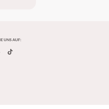
IE UNS AUF:
undCloud
TikTok