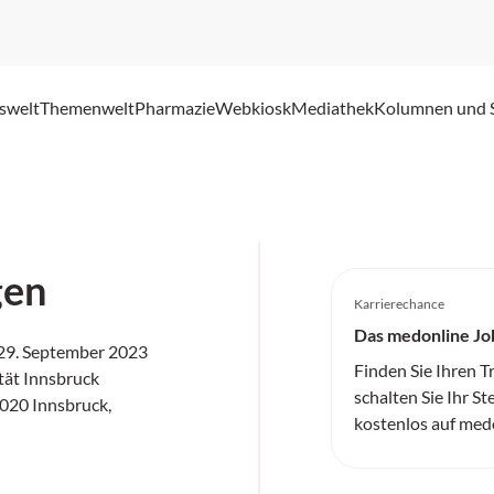
swelt
Themenwelt
Pharmazie
Webkiosk
Mediathek
Kolumnen und 
gen
Karrierechance
Das medonline Jo
29. September 2023
Finden Sie Ihren 
tät Innsbruck
schalten Sie Ihr St
6020 Innsbruck,
kostenlos auf med