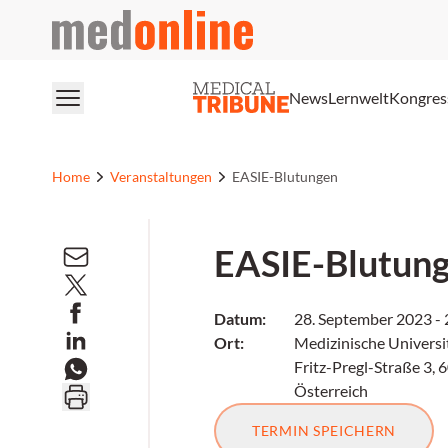
medonline
News
Lernwelt
Kongres
Home
Veranstaltungen
EASIE-Blutungen
EASIE-Blutun
Datum
:
28. September 2023
-
Ort
:
Medizinische Universi
Fritz-Pregl-Straße 3, 
Österreich
TERMIN SPEICHERN