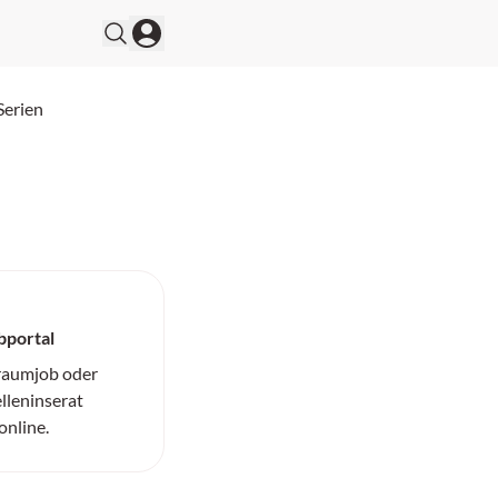
Serien
bportal
Traumjob oder
elleninserat
online.