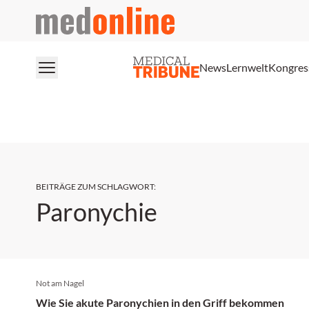
medonline
News
Lernwelt
Kongres
BEITRÄGE ZUM SCHLAGWORT
:
Paronychie
Not am Nagel
Wie Sie akute Paronychien in den Griff bekommen