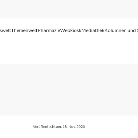
swelt
Themenwelt
Pharmazie
Webkiosk
Mediathek
Kolumnen und 
Veröffentlicht am:
18. Nov. 2020