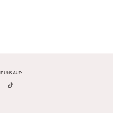
IE UNS AUF:
undCloud
TikTok