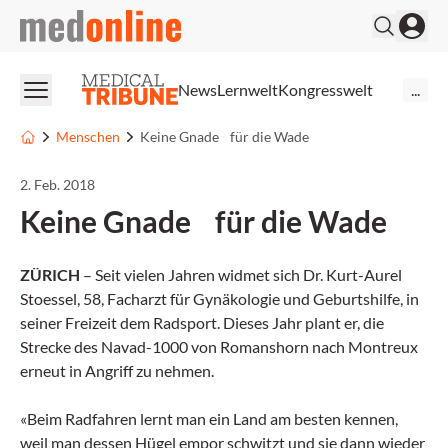
medonline
News
Lernwelt
Kongresswelt
...
Menschen
Keine Gnade für die Wade
2. Feb. 2018
Keine Gnade für die Wade
ZÜRICH
– Seit vielen Jahren widmet sich Dr. Kurt-Aurel
Stoessel, 58, Facharzt für Gynäkologie und Geburtshilfe, in
seiner Freizeit dem Radsport. Dieses Jahr plant er, die
Strecke des Navad-1000 von Romanshorn nach Montreux
erneut in Angriff zu nehmen.
«Beim Radfahren lernt man ein Land am besten kennen,
weil man dessen Hügel empor schwitzt und sie dann wieder