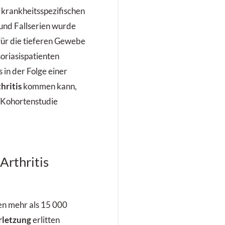
 krankheitsspezifischen
 und Fallserien wurde
für die tieferen Gewebe
ria­sispatienten
 in der Folge einer
thritis
kommen kann,
e Kohortenstudie
Arthritis
n mehr als 15 000
rletzung
erlitten