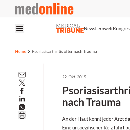
medonline
News
Lernwelt
Kongres
Home
Psoriasisarthritis öfter nach Trauma
22. Okt. 2015
Psoriasisarthri
nach Trauma
An der Haut kennt jeder Arzt d
Eine unspezifischer Reiz führt b