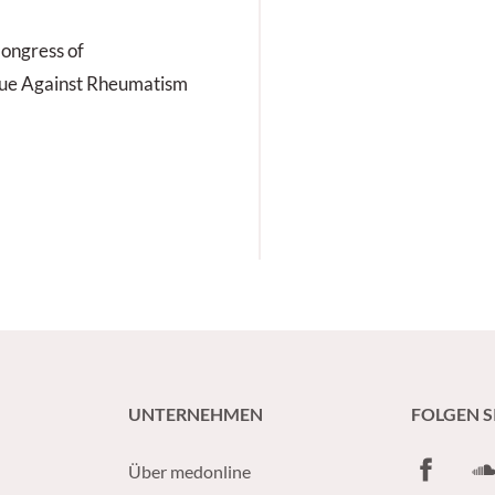
ongress of
ue Against Rheumatism
UNTERNEHMEN
FOLGEN S
Facebook
So
Über medonline