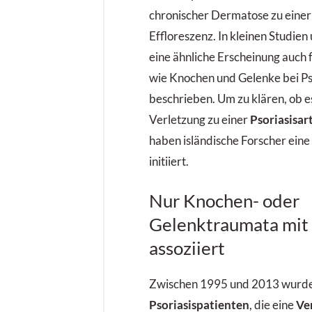
chronischer Dermatose zu einer
Effloreszenz. In kleinen Studien
eine ähnliche Erscheinung auch 
wie Knochen und Gelenke bei Pso
beschrieben. Um zu klären, ob es
Verletzung zu einer
Psoriasisar
haben isländische Forscher ein
initiiert.
Nur Knochen- oder
Gelenktraumata mit 
assoziiert
Zwischen 1995 und 2013 wurde
Psoriasispatienten
, die eine
Ve