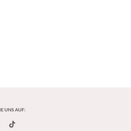
IE UNS AUF:
undCloud
TikTok