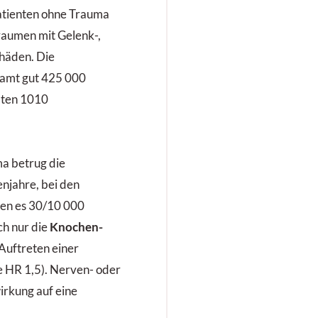
lpatienten ohne Trauma
raumen mit Gelenk-,
häden. Die
samt gut 425 000
raten 1010
a betrug die
njahre, bei den
ren es 30/10 000
ch nur die
Knochen-
Auftreten einer
te HR 1,5). Nerven- oder
irkung auf eine