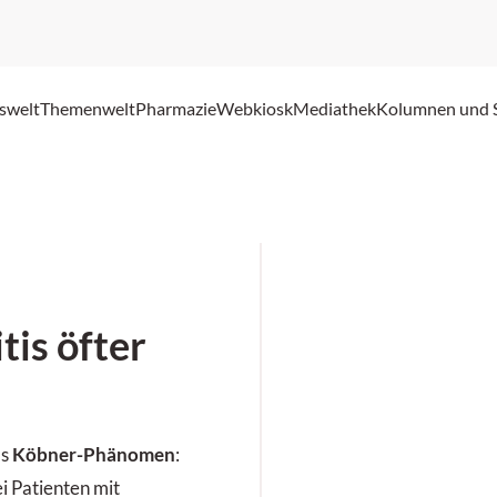
swelt
Themenwelt
Pharmazie
Webkiosk
Mediathek
Kolumnen und 
tis öfter
as
Köbner-Phänomen
:
ei Patienten mit