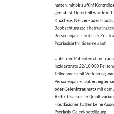
hatten, mit bis zu fünf Kontrol
gematcht. Unterteilt wurde in T
Knochen-, Nerven- oder Hautsc
Beobachtungszeit betrug insge
Personenjahre. In dieser Zeit t
Psoriasisarthritiden neu auf.
Unter den Patienten ohne Traum
Inzidenzrate 22/10 000 Persone
Teilnehmern mit Verletzung wa
Personenjahre. Dabei zeigten si
oder Gelenktraumata
mit dem 
Arthritis
assoziiert (multivaria
Hautläsionen hatten keine Ausw
Psoriasis-Gelenkbeteiligung.