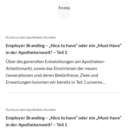
Rund um den Apotheken-Kunden
Employer Branding – „Nice to have“ oder ein „Must Have“
in der Apothekenwelt? – Teil 2
Über die generellen Entwicklungen am Apotheken-
Arbeitsmarkt, sowie das Einströmen der neuen
Generationen und deren Bedürfnisse, Ziele und
Erwartungen konnten wir bereits in Teil 1 unseres
Themenschwerpunkts Employer Branding berichten. In Teil
2 möchten wir nun auf die exakte Definition des Begriffs
bzw. die Relevanz der Arbeitergebermarkenbildung für die
Apotheke eingehen.
Rund um den Apotheken-Kunden
Employer Branding – „Nice to have“ oder ein „Must-have“
in der Apothekenwelt? – Teil 1