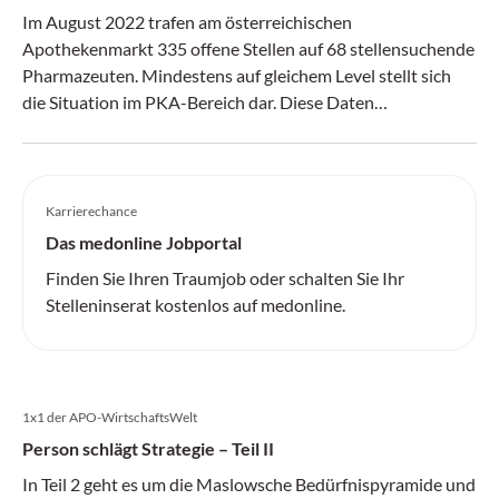
Im August 2022 trafen am österreichischen
Apothekenmarkt 335 offene Stellen auf 68 stellensuchende
Pharmazeuten. Mindestens auf gleichem Level stellt sich
die Situation im PKA-Bereich dar. Diese Daten
untermauern die generell angespannte Personalsituation
am Arbeitsmarkt. Diese Situation hat auch die Apotheke
erreicht. Der so genannte Arbeitgebermarkt hat sich längst
auch in einen Arbeitnehmermarkt in der Apothekenwelt
Karrierechance
gewandelt. Der Arbeitnehmermarkt beschreibt eine
Das medonline Jobportal
Situation in der es mehr Nachfrage nach Arbeitskräften als
Finden Sie Ihren Traumjob oder schalten Sie Ihr
Angebot an verfügbaren Arbeitskräften
Stelleninserat kostenlos auf medonline.
mit entsprechender Qualifizierung gibt. Parallel erleben wir
in Kürze eine große Pensionierungswelle der Baby Boomer
Generation und ein vermehrtes Einströmen der
Generationen XYZ in die Apothekenbranche. Diese
1x1 der APO-WirtschaftsWelt
unterschiedlichen Generationen und deren Bedürfnisse
Person schlägt Strategie – Teil II
verlangen automatisch eine neue, flexible Arbeitswelt, die
auch in der Apotheke Einzug halten wird.
In Teil 2 geht es um die Maslowsche Bedürfnispyramide und