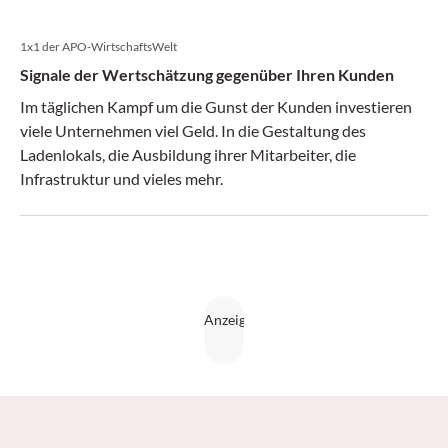
Kunden honoriert: mit einer erhöhten Besuchsfrequenz,
mit Mehrumsatz. Dies gilt im selben Maße auch für die
1x1 der APO-WirtschaftsWelt
Kunden Ihrer Apotheke.
Signale der Wertschätzung gegenüber Ihren Kunden
Im täglichen Kampf um die Gunst der Kunden investieren
viele Unternehmen viel Geld. In die Gestaltung des
Ladenlokals, die Ausbildung ihrer Mitarbeiter, die
Infrastruktur und vieles mehr.