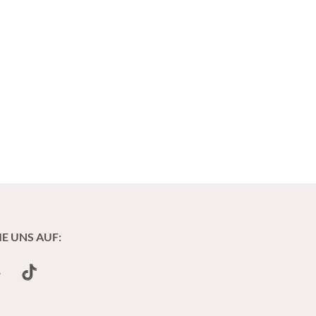
IE UNS AUF:
undCloud
TikTok