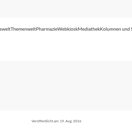
swelt
Themenwelt
Pharmazie
Webkiosk
Mediathek
Kolumnen und 
Veröffentlicht am:
19. Aug. 2016