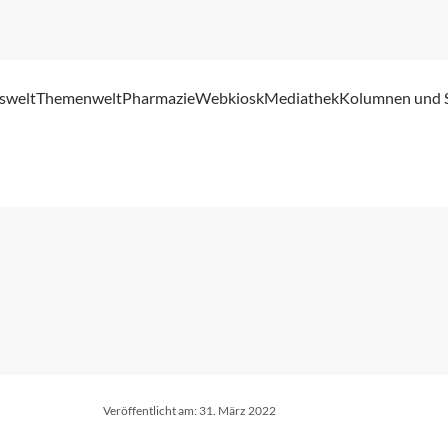
swelt
Themenwelt
Pharmazie
Webkiosk
Mediathek
Kolumnen und 
Veröffentlicht am:
31. März 2022