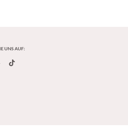
IE UNS AUF:
undCloud
TikTok