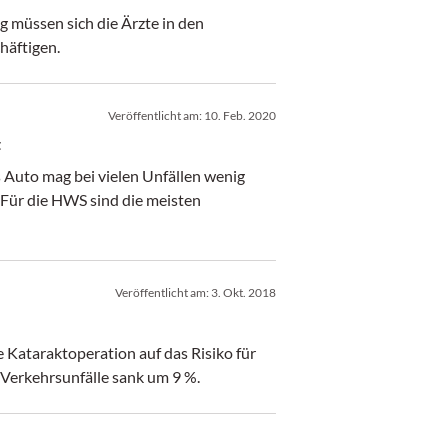
g müssen sich die Ärzte in den
häftigen.
Veröffentlicht am:
10. Feb. 2020
t
 Auto mag bei vielen Unfällen wenig
 Für die HWS sind die meisten
Veröffentlicht am:
3. Okt. 2018
e Kataraktoperation auf das Risiko für
 Verkehrsunfälle sank um 9 %.