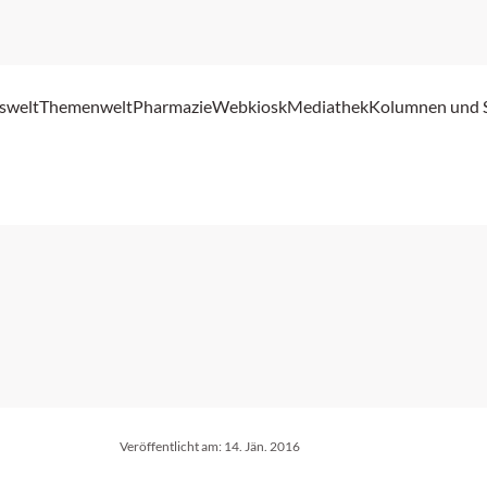
swelt
Themenwelt
Pharmazie
Webkiosk
Mediathek
Kolumnen und 
Veröffentlicht am:
14. Jän. 2016