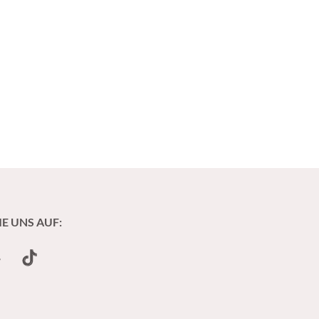
IE UNS AUF:
undCloud
TikTok