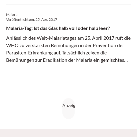
Malaria
Veröffentlicht am:
25. Apr. 2017
Malaria-Tag: Ist das Glas halb voll oder halb leer?
Anlässlich des Welt-Malariatages am 25. April 2017 ruft die
WHO zu verstärkten Bemühungen in der Prävention der
Parasiten-Erkrankung auf. Tatsächlich zeigen die
Bemühungen zur Eradikation der Malaria ein gemischtes
Bild, wie Prof. Dr. Sir Nicholas White von der Mahidol
University in Thailand im Rahmen der Europäischen
Infektiologentagung ECCMID 2017 in Wien betonte.