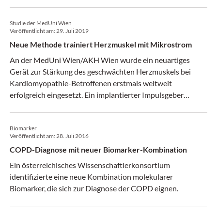
sowie über die Bedeutung dieser speziellen Umgebung für
die Zukunft von Forschung und Praxis. Weiters präsentiert
Studie der MedUni Wien
der Vorsitzende der Session "Best gescorte Abstracts mit
Veröffentlicht am:
29. Juli 2019
Diskussion - Translationale Forschung" ein persönliches
Neue Methode trainiert Herzmuskel mit Mikrostrom
Highlight-Abstract.
An der MedUni Wien/AKH Wien wurde ein neuartiges
Gerät zur Stärkung des geschwächten Herzmuskels bei
Kardiomyopathie-Betroffenen erstmals weltweit
erfolgreich eingesetzt. Ein implantierter Impulsgeber
trainiert den Herzmuskel mit Mikrostrom und führt so zur
Regeneration geschädigter Herzmuskulatur.
Biomarker
Veröffentlicht am:
28. Juli 2016
COPD-Diagnose mit neuer Biomarker-Kombination
Ein österreichisches Wissenschaftlerkonsortium
identifizierte eine neue Kombination molekularer
Biomarker, die sich zur Diagnose der COPD eignen.