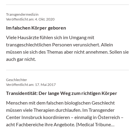
Transmann, bei dem die Akne die Folge der
geschlechtsangleichenden Hormonbehandlung ist, würde
Transgendermedizin
ein solches Eingreifen den Erfolg des gesamten Prozesses
Veröffentlicht am:
4. Okt. 2020
sabotieren.
Im falschen Körper geboren
Viele Hausärzte fühlen sich im Umgang mit
transgeschlechtlichen Personen verunsichert. Allein
müssen sie sich des Themas aber nicht annehmen. Sollen sie
auch gar nicht.
Geschlechter
Veröffentlicht am:
17. Mai 2017
Transidentität: Der lange Weg zum richtigen Körper
Menschen mit dem falschen biologischen Geschlecht
müssen viele Therapien durchlaufen. Im Transgender
Center Innsbruck koordinieren – einmalig in Österreich –
acht Fachbereiche ihre Angebote. (Medical Tribune
20/2017)