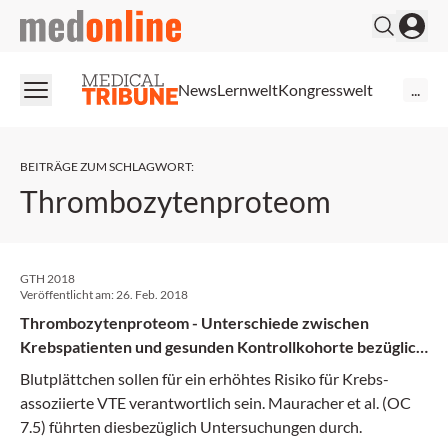
medonline
News
Lernwelt
Kongresswelt
...
BEITRÄGE ZUM SCHLAGWORT
:
Thrombozytenproteom
GTH 2018
Veröffentlicht am:
26. Feb. 2018
Thrombozytenproteom - Unterschiede zwischen
Krebspatienten und gesunden Kontrollkohorte bezüglich
VTE-Risiko
Blutplättchen sollen für ein erhöhtes Risiko für Krebs-
assoziierte VTE verantwortlich sein. Mauracher et al. (OC
7.5) führten diesbezüglich Untersuchungen durch.