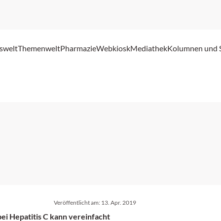
swelt
Themenwelt
Pharmazie
Webkiosk
Mediathek
Kolumnen und 
Veröffentlicht am:
13. Apr. 2019
bei Hepatitis C kann vereinfacht