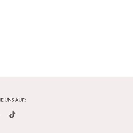
IE UNS AUF:
undCloud
TikTok