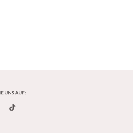
IE UNS AUF:
undCloud
TikTok