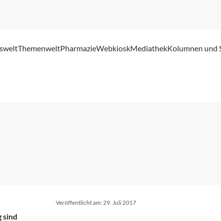
swelt
Themenwelt
Pharmazie
Webkiosk
Mediathek
Kolumnen und 
Veröffentlicht am:
29. Juli 2017
 sind