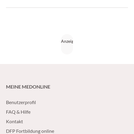
wo – abseits des Anlassfalls – die Herausforderungen
liegen, erklärt Prof. Thomas Stompe. (Medical Tribune
26/2014)
MEINE MEDONLINE
Benutzerprofil
FAQ & Hilfe
Kontakt
DFP Fortbildung online