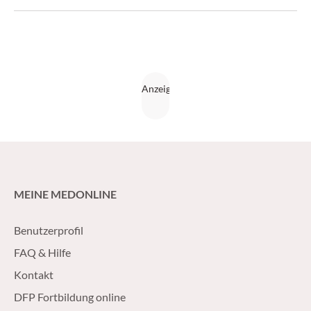
Universität Innsbruck, Technik, Hintergründe und
Indikationen der Thrombektomie vor.
MEINE MEDONLINE
Benutzerprofil
FAQ & Hilfe
Kontakt
DFP Fortbildung online