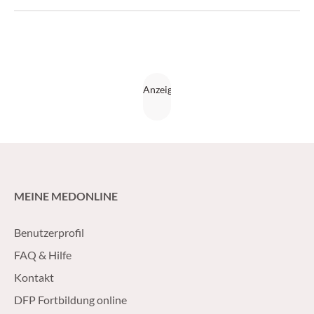
Baustein – auch bei Patienten über 70 Jahren. (krebs:hilfe!
3/17)
MEINE MEDONLINE
Benutzerprofil
FAQ & Hilfe
Kontakt
DFP Fortbildung online