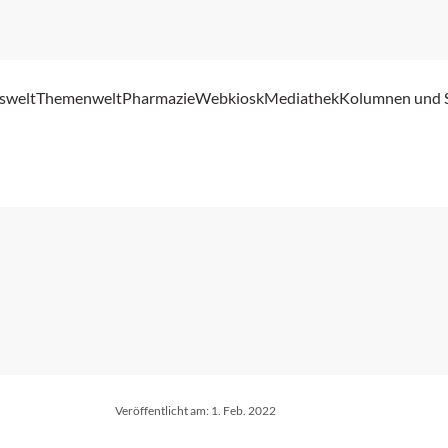
swelt
Themenwelt
Pharmazie
Webkiosk
Mediathek
Kolumnen und 
Veröffentlicht am:
1. Feb. 2022