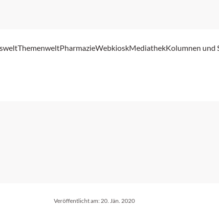
swelt
Themenwelt
Pharmazie
Webkiosk
Mediathek
Kolumnen und 
Veröffentlicht am:
20. Jän. 2020