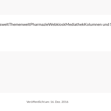
swelt
Themenwelt
Pharmazie
Webkiosk
Mediathek
Kolumnen und 
Veröffentlicht am:
16. Dez. 2016