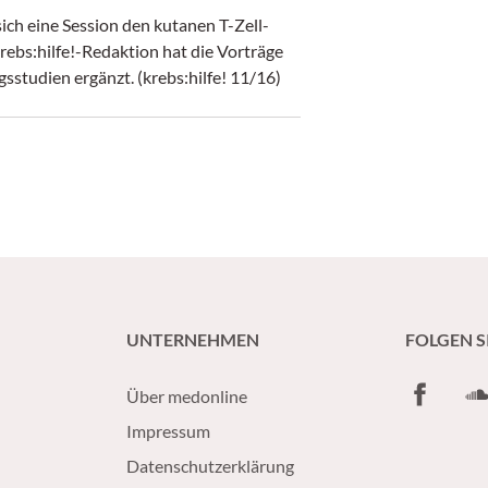
h eine Session den kutanen T-Zell-
bs:hilfe!-Redaktion hat die Vorträge
zusammengefasst und um die Publikationen der Zulassungsstudien ergänzt. (krebs:hilfe! 11/16)
UNTERNEHMEN
FOLGEN S
Facebook
So
Über medonline
Impressum
Datenschutzerklärung