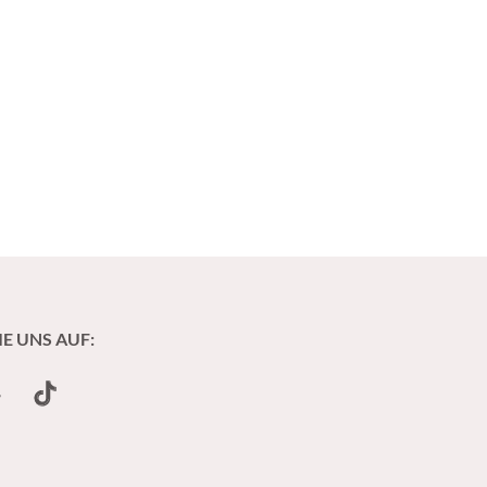
IE UNS AUF:
undCloud
TikTok