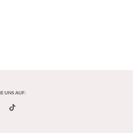
IE UNS AUF:
undCloud
TikTok