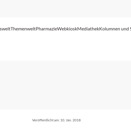
swelt
Themenwelt
Pharmazie
Webkiosk
Mediathek
Kolumnen und 
Veröffentlicht am:
10. Jän. 2018