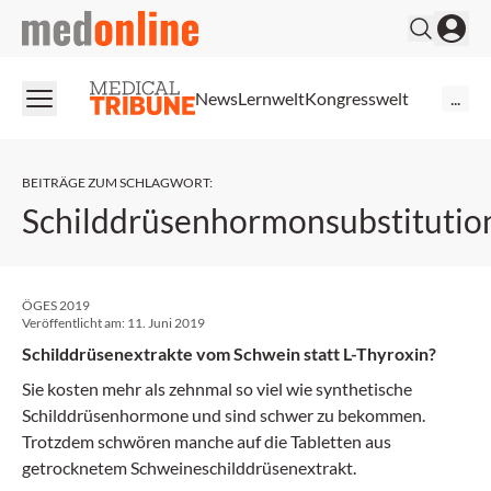
medonline
News
Lernwelt
Kongresswelt
...
BEITRÄGE ZUM SCHLAGWORT
:
Schilddrüsenhormonsubstitutio
ÖGES 2019
Veröffentlicht am:
11. Juni 2019
Schilddrüsenextrakte vom Schwein statt L-Thyroxin?
Sie kosten mehr als zehnmal so viel wie synthetische
Schilddrüsenhormone und sind schwer zu bekommen.
Trotzdem schwören manche auf die Tabletten aus
getrocknetem Schweineschilddrüsenextrakt.