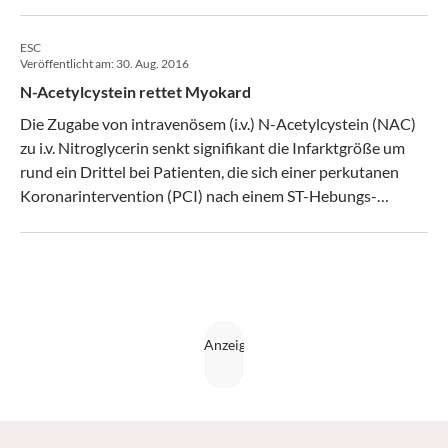
ESC
Veröffentlicht am:
30. Aug. 2016
N-Acetylcystein rettet Myokard
Die Zugabe von intravenösem (i.v.) N-Acetylcystein (NAC)
zu i.v. Nitroglycerin senkt signifikant die Infarktgröße um
rund ein Drittel bei Patienten, die sich einer perkutanen
Koronarintervention (PCI) nach einem ST-Hebungs-
Myokardinfarkt (STEMI) unterziehen, so das Ergebnis der
NACIAM-Studie, die im Rahmen des ESC-Kongresses in
Rom präsentiert wurde.