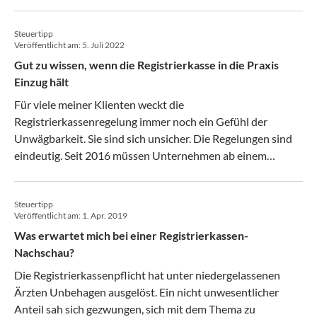
Registrierkasse sind bestimmte Vorgangsweisen
vorgegeben.
Steuertipp
Veröffentlicht am:
5. Juli 2022
Gut zu wissen, wenn die Registrierkasse in die Praxis
Einzug hält
Für viele meiner Klienten weckt die
Registrierkassenregelung immer noch ein Gefühl der
Unwägbarkeit. Sie sind sich unsicher. Die Regelungen sind
eindeutig. Seit 2016 müssen Unternehmen ab einem
Jahresumsatz von 15.000 Euro und bei Barumsätzen von
mehr als 7.500 Euro im Jahr eine Registrierkasse
Steuertipp
verwenden.
Veröffentlicht am:
1. Apr. 2019
Was erwartet mich bei einer Registrierkassen-
Nachschau?
Die Registrierkassenpflicht hat unter niedergelassenen
Ärzten Unbehagen ausgelöst. Ein nicht unwesentlicher
Anteil sah sich gezwungen, sich mit dem Thema zu