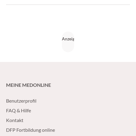
welche Pläne er hier verfolgt und warum er Forscher aus
Leidenschaft bleibt. (krebs:hilfe! 4/15)
MEINE MEDONLINE
Benutzerprofil
FAQ & Hilfe
Kontakt
DFP Fortbildung online