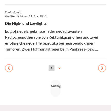
Sicherheit bei Implantat-basierter Brustrekonstruktion.
(krebs:hilfe! 4/16)
Evofosfamid
Veröffentlicht am:
22. Apr. 2016
Die High- und Lowlights
Es gibt neue Ergebnisse in der neoadjuvanten
Radiochemotherapie von Rektumkarzinomen und zwei
erfolgreiche neue Therapeutika bei neuroendokrinen
Tumoren. Zwei Hoffnungsträger beim Pankreas- bzw.
Magenkarzinom scheiterten in der Phase III. (krebs:hilfe!
3/16)
1
2
Previous
Next