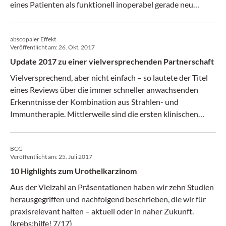
eines Patienten als funktionell inoperabel gerade neu
definiert. Prim. Univ.-Prof. Dr. Michael Rolf Müller gibt einen
Überblick.
abscopaler Effekt
Veröffentlicht am:
26. Okt. 2017
Update 2017 zu einer vielversprechenden Partnerschaft
Vielversprechend, aber nicht einfach – so lautete der Titel
eines Reviews über die immer schneller anwachsenden
Erkenntnisse der Kombination aus Strahlen- und
Immuntherapie. Mittlerweile sind die ersten klinischen
Studienergebnisse aus größeren Serien publiziert. Sie
unterstreichen, dass die Kombination es verdient, weiter
BCG
untersucht zu werden. (krebs:hilfe! 10/17)
Veröffentlicht am:
25. Juli 2017
10 Highlights zum Urothelkarzinom
Aus der Vielzahl an Präsentationen haben wir zehn Studien
herausgegriffen und nachfolgend beschrieben, die wir für
praxisrelevant halten – aktuell oder in naher Zukunft.
(krebs:hilfe! 7/17)