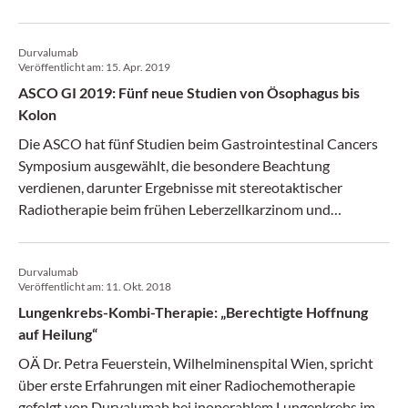
Durvalumab
Veröffentlicht am:
15. Apr. 2019
ASCO GI 2019: Fünf neue Studien von Ösophagus bis
Kolon
Die ASCO hat fünf Studien beim Gastrointestinal Cancers
Symposium ausgewählt, die besondere Beachtung
verdienen, darunter Ergebnisse mit stereotaktischer
Radiotherapie beim frühen Leberzellkarzinom und
adjuvanter HIPEC beim Kolonkarzinom.
Durvalumab
Veröffentlicht am:
11. Okt. 2018
Lungenkrebs-Kombi-Therapie: „Berechtigte Hoffnung
auf Heilung“
OÄ Dr. Petra Feuerstein, Wilhelminenspital Wien, spricht
über erste Erfahrungen mit einer Radiochemotherapie
gefolgt von Durvalumab bei inoperablem Lungenkrebs im