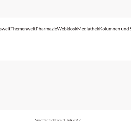
swelt
Themenwelt
Pharmazie
Webkiosk
Mediathek
Kolumnen und 
Veröffentlicht am:
1. Juli 2017