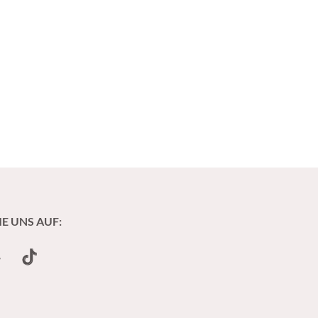
IE UNS AUF:
undCloud
TikTok