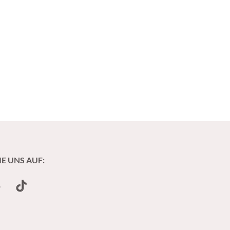
IE UNS AUF:
undCloud
TikTok