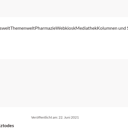
swelt
Themenwelt
Pharmazie
Webkiosk
Mediathek
Kolumnen und 
Veröffentlicht am:
22. Juni 2021
rztodes