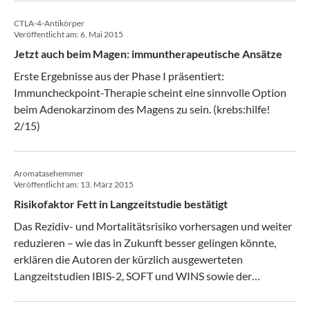
CTLA-4-Antikörper
Veröffentlicht am:
6. Mai 2015
Jetzt auch beim Magen: immuntherapeutische Ansätze
Erste Ergebnisse aus der Phase I präsentiert:
Immuncheckpoint-Therapie scheint eine sinnvolle Option
beim Adenokarzinom des Magens zu sein. (krebs:hilfe!
2/15)
Aromatasehemmer
Veröffentlicht am:
13. März 2015
Risikofaktor Fett in Langzeitstudie bestätigt
Das Rezidiv- und Mortalitätsrisiko vorhersagen und weiter
reduzieren – wie das in Zukunft besser gelingen könnte,
erklären die Autoren der kürzlich ausgewerteten
Langzeitstudien IBIS-2, SOFT und WINS sowie der
Auswertung des Multigentests DCIS-Score. (krebs:hilfe!
1/15)