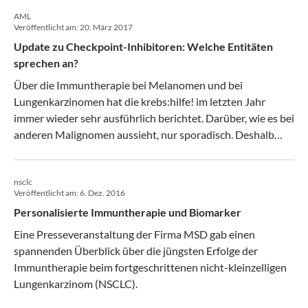
AML
Veröffentlicht am:
20. März 2017
Update zu Checkpoint-Inhibitoren: Welche Entitäten
sprechen an?
Über die Immuntherapie bei Melanomen und bei
Lungenkarzinomen hat die krebs:hilfe! im letzten Jahr
immer wieder sehr ausführlich berichtet. Darüber, wie es bei
anderen Malignomen aussieht, nur sporadisch. Deshalb
gibt es hier einen aktuellen Überblick, der eine
Zusammenfassung dreier rezenter Veranstaltungen in
nsclc
Wien darstellt. (krebs:hilfe! 3/17)
Veröffentlicht am:
6. Dez. 2016
Personalisierte Immuntherapie und Biomarker
Eine Presseveranstaltung der Firma MSD gab einen
spannenden Überblick über die jüngsten Erfolge der
Immuntherapie beim fortgeschrittenen nicht-kleinzelligen
Lungenkarzinom (NSCLC).