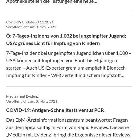
Apotheke stellen die Testungen eine neue
Dienstleistungsoption dar.
Covid-19 Update 03.11.2021
Veröffentlicht am:
3. Nov. 2021
Ö: 7-Tages-Inzidenz von 1.032 bei ungeimpfter Jugend;
USA: grünes Licht für Impfung von Kindern
7-Tage-Inzidenz bei ungeimpften Jugendlichen über 1.000 –
USA können mit Impfungen von Fünf- bis Elfjährigen
starten – Auch US-Expertengremium empfiehlt Biontech-
Impfung für Kinder – WHO erteilt indischem Impfstoff
Covaxin Notfallzulassung – ECDC-Leiterin: "Impfstoffe
sind Ticket aus dieser Pandemie" – WKO und ÖGB
Medizin mit Evidenz
kritisieren Pläne zu 2,5G am Arbeitsplatz
Veröffentlicht am:
8. März 2021
COVID-19: Antigen-Schnelltests versus PCR
Das EbM-Ärzteinformationszentrum beantwortet Fragen
aus dem Spitalsalltag in Form von Rapid Reviews. Die Serie
„Medizin mit Evidenz“ bringt die Ergebnisse dieser Reviews