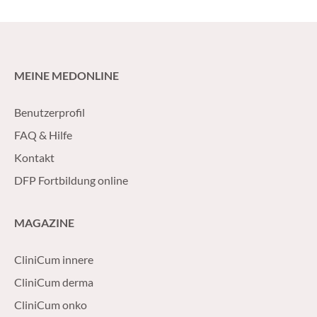
„keine Superspreading-Events“ in Schulen gegeben,
beruhigt die AGES.
MEINE MEDONLINE
Benutzerprofil
FAQ & Hilfe
Kontakt
DFP Fortbildung online
MAGAZINE
CliniCum innere
CliniCum derma
CliniCum onko