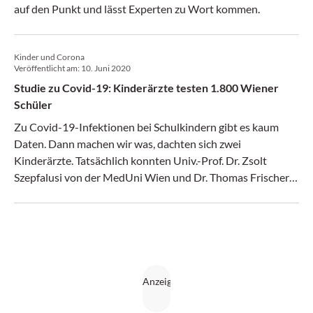
auf den Punkt und lässt Experten zu Wort kommen.
Kinder und Corona
Veröffentlicht am:
10. Juni 2020
Studie zu Covid-19: Kinderärzte testen 1.800 Wiener
Schüler
Zu Covid-19-Infektionen bei Schulkindern gibt es kaum
Daten. Dann machen wir was, dachten sich zwei
Kinderärzte. Tatsächlich konnten Univ.-Prof. Dr. Zsolt
Szepfalusi von der MedUni Wien und Dr. Thomas Frischer
vom Wilhelminenspital die Bildungsdirektion Wien als
Partner gewinnen. Die groß angelegte Studie – von Mai bis
Juni sollen 1.800 Schüler daran teilnehmen – umfasst
sowohl PCR-Tests als auch Antikörpertests. Bisher konnte
rund ein Drittel rekrutiert werden, zeigt sich Dr. Szepfalusi
im Gespräch mit medonline zufrieden. Unterdessen sorgen
immer wieder Ausbrüche an Schulen – zuletzt in
Oberösterreich – für Schlagzeilen. Bis jetzt habe es aber