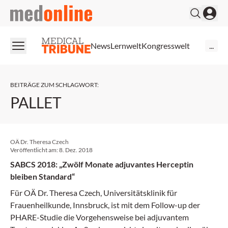
medonline
News
Lernwelt
Kongresswelt
...
BEITRÄGE ZUM SCHLAGWORT
:
PALLET
OÄ Dr. Theresa Czech
Veröffentlicht am:
8. Dez. 2018
SABCS 2018: „Zwölf Monate adjuvantes Herceptin
bleiben Standard“
Für OÄ Dr. Theresa Czech, Universitätsklinik für
Frauenheilkunde, Innsbruck, ist mit dem Follow-up der
PHARE-Studie die Vorgehensweise bei adjuvantem